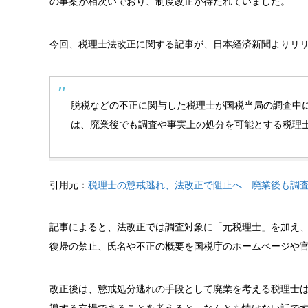
の事案が相次いでおり、制度改正が待たれていました。
今回、税理士法改正
に関する記事が、
日本経済新聞
よりリ
脱税などの不正に関与した税理士が国税当局の調査中
は、廃業後でも調査や事実上の処分を可能とする税理
引用元：
税理士の懲戒逃れ、法改正で阻止へ…廃業後も調査や
記事によると、法改正では調査対象に「元税理士」を加え、
復帰の禁止、氏名や不正の概要を国税庁のホームページや
改正後は、懲戒処分逃れの手段として廃業を考える税理士