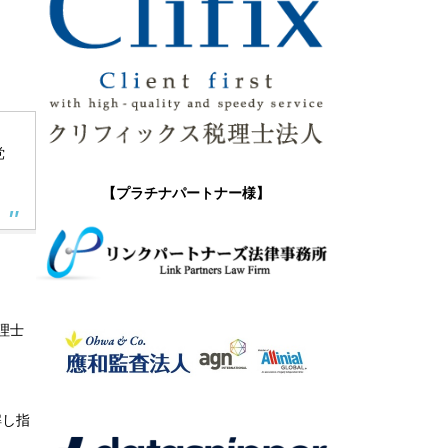
党
【プラチナパートナー様】
理士
解し指