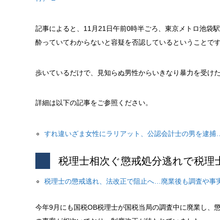
記事によると、11月21日午前0時半ごろ、東京メトロ池
酔っていてわからないと容疑を否認しているということで
歩いているだけで、見知らぬ男性からいきなり暴力を受け
詳細は以下の記事をご参照ください。
すれ違いざま女性にラリアット、公認会計士の男を逮捕
税理士相次ぐ懲戒処分逃れで税理
税理士の懲戒逃れ、法改正で阻止へ…廃業後も調査や事
今年9月にも国税OB税理士が国税当局の調査中に廃業し、