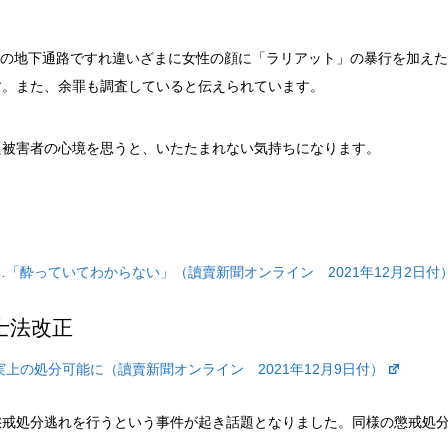
袋駅の地下通路ですれ違いざまに女性の顔に「ラリアット」の暴行を加え
す。また、余罪も調査していると
伝えられています。
た被害者の心境を思うと、いたたまれない気持ちになります。
…「酔っていてわからない」（讀賣
新聞オンライン
2021年12月2日付
士法改正
実上の処分可能に（
讀賣新聞オンライン
2021年12月9日付）
懲戒処分逃れを行うという事件が起き話題となりました。同様の懲戒処