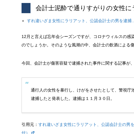
会計士泥酔で通りすがりの女性に
すれ違いざま女性にラリアット、公認会計士の男を逮捕
12月と言えば忘年会シーズンですが、コロナウィルスの感
のでしょうか。そのような風潮の中、会計士の飲酒による
今回、会計士が傷害容疑で逮捕された事件
に関する記事が
通行人の女性を暴行し、けがをさせたとして、警視庁
逮捕したと発表した。逮捕は１１月３０日
。
引用元：
すれ違いざま女性にラリアット、公認会計士の男を逮
付）