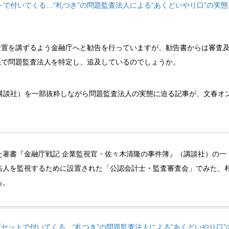
で付いてくる…“札つき”の問題監査法人による“あくどいやり口”の実態
措置を講ずるよう金融庁へと勧告を行っていますが、勧告書からは審査
法で問題監査法人を特定し、追及しているのでしょうか。
講談社）を一部抜粋しながら問題監査法人の実態
に迫る記事が、文春オ
た著書『金融庁戦記 企業監視官・佐々木清隆の事件簿』（講談社）の一
法人を監視するために設置された「公認会計士・監査審査会」でみた、
る。
セットで付いてくる…“札つき”の問題監査法人による“あくどいやり口”