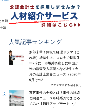
た当時
手法
人気記事ランキング
多部未華子降板で経理ドラマ（こ
れ経）続編中止、コロナで特損前
年2倍に、市場締め出しに中国が
米の監査受入容認へなど3件：今
月の会計士業界ニュース（2020年
9月その2）
2020/09/11 に投稿された
東芝事件の全貌とは？事件の経緯
（
文
と関連ニュースを時系列でまとめ
てみた【随時アップデート中／