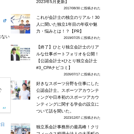
2023年5月更新】
2017/08/30 に投稿された
これが会計士の独立のリアル！30
）
人に聞いた独立1年目の年収や魅
力・悩みとは！？【PR】
はない
2019/07/25 に投稿された
【終了】ひとり独立会計士のリア
ルな仕事ポートフォリオを公開！
【公認会計士×ひとり独立会計士
#3_CPAナビコミ】
2026/07/17 に投稿された
好きなスポーツ分野を仕事にした
で
公認会計士。スポーツアカウンテ
ィングや日本初のスポーツアカウ
ンティングに関する学会の設立に
ついて話を聞いた。
2023/12/07 に投稿された
2日
独立系会計事務所の最高峰！クリ
フィックス税理士法人の大手町の