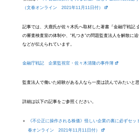
（文春オンライン 2021年11月11日付）
記事では、大鹿氏が
佐々木氏へ取材した著書『金融庁戦記 
の審査検査室の体制や、”札つき”の問題監査法人を解散に
などが
伝えられています。
金融庁戦記 企業監視官・佐々木清隆の事件簿
監査法人で働いた経験がある人なら一度は読んでみたいと
詳細は以下の記事をご参照ください。
《不公正に操作される株価》怪しい企業の裏に必ずセット
春オンライン
2021年11月11日付）