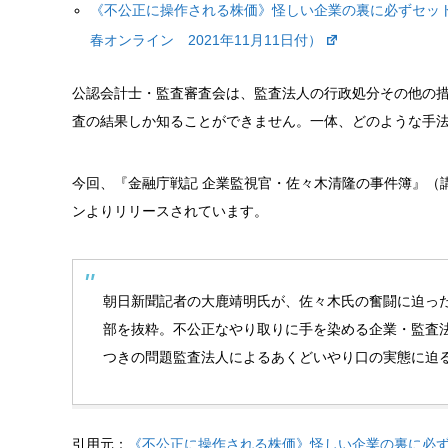
《不公正に操作される株価》怪しい企業の裏に必ずセット
春オンライン
2021年11月11日付）
公認会計士・監査審査会は、監査法人の行政処分その他の
査の結果しか知ることができません。一体、どのような手
今回、『金融庁戦記 企業監視官・佐々木清隆の事件簿』（
ンよりリリースされています。
朝日新聞記者の大鹿靖明氏が、佐々木氏の奮闘に迫っ
部を抜粋。不公正なやり取りに手を染める企業・監査
つきの問題監査法人によるあくどいやり口の実態に迫
引用元：
《不公正に操作される株価》怪しい企業の裏に必ず