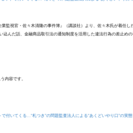
企業監視官・佐々木清隆の事件簿』（講談社）より、佐々木氏が
着任し
追い込んだ話、金融商品取引法の通知制度を活用した違法行為の差止めの
思う内容です。
で付いてくる…“札つき”の問題監査法人による“あくどいやり口”の実態