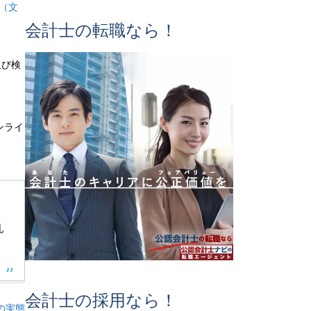
（
文
会計士の転職なら！
及び検
ンライ
札
会計士の採用なら！
の実態