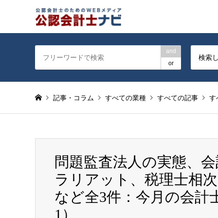
公認会計士を対象に会計士
and
検索
or
記事・コラム
すべての業種
すべての記事
す
問題監査法人の実態、会
ラリアット、税理士相次
など全3件：今月の会計士
1）