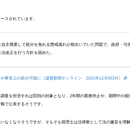
リースされています。
に自主廃業して処分を免れる懲戒逃れが相次いでいた問題で、政府・与
士法改正を行う方針を固めた。
事実上の処分可能に（讀賣新聞オンライン 2021年12月9日付）
調査を拒否すれば罰則の対象となり、2年間の業務停止や、期間中の税
官報で公表するそうです。
はいなくなりそうですが、そもそも税理士は法律家として法の趣旨を理