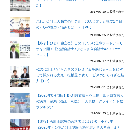
新】
2017/08/30 に投稿された
これが会計士の独立のリアル！30人に聞いた独立1年目
の年収や魅力・悩みとは！？【PR】
2019/07/25 に投稿された
【終了】ひとり独立会計士のリアルな仕事ポートフォリ
オを公開！【公認会計士×ひとり独立会計士#3_CPAナ
ビコミ】
2026/07/17 に投稿された
公認会計士だからこそのプレミアムを感じる－士業に対
して開かれる大丸・松坂屋 外商サービスの知られざる魅
力【PR】
2022/05/31 に投稿された
【2025年6月期版】BIG4監査法人を比較！四大監査法人
の決算・業績（売上・利益）、人員数、クライアント数
ランキング！
2026/04/23 に投稿された
【速報】会計士試験の合格者は1,636名！令和7年
（2025年）公認会計士試験合格発表とその考察・まと