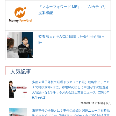
『マネーフォワード ME』、「AIカテゴリ
提案機能...
監査法人からVCに転職した会計士が語っ
た̶...
人気記事
多部未華子降板で経理ドラマ（これ経）続編中止、コロ
ナで特損前年2倍に、市場締め出しに中国が米の監査受
入容認へなど3件：今月の会計士業界ニュース（2020年
9月その2）
2020/09/11 に投稿された
東芝事件の全貌とは？事件の経緯と関連ニュースを時系
列でまとめてみた【随時アップデート中／2023年5月更