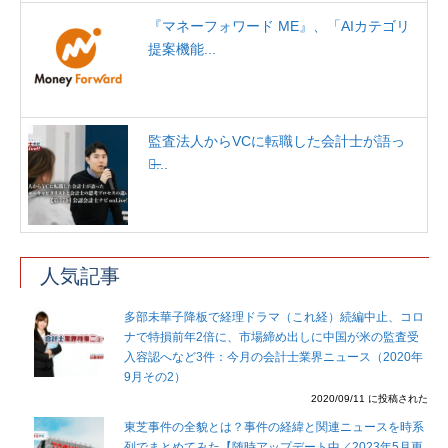
『マネーフォワード ME』、「AIカテゴリ
提案機能...
監査法人からVCに転職した会計士が語っ
た̶...
人気記事
多部未華子降板で経理ドラマ（これ経）続編中止、コロ
ナで特損前年2倍に、市場締め出しに中国が米の監査受
入容認へなど3件：今月の会計士業界ニュース（2020年
9月その2）
2020/09/11 に投稿された
東芝事件の全貌とは？事件の経緯と関連ニュースを時系
列でまとめてみた【随時アップデート中／2023年5月更