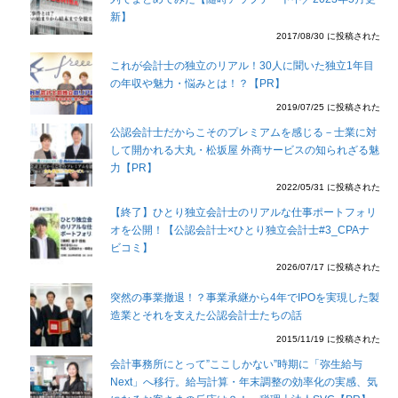
新】
2017/08/30 に投稿された
これが会計士の独立のリアル！30人に聞いた独立1年目
の年収や魅力・悩みとは！？【PR】
2019/07/25 に投稿された
公認会計士だからこそのプレミアムを感じる－士業に対
して開かれる大丸・松坂屋 外商サービスの知られざる魅
力【PR】
2022/05/31 に投稿された
【終了】ひとり独立会計士のリアルな仕事ポートフォリ
オを公開！【公認会計士×ひとり独立会計士#3_CPAナ
ビコミ】
2026/07/17 に投稿された
突然の事業撤退！？事業承継から4年でIPOを実現した製
造業とそれを支えた公認会計士たちの話
2015/11/19 に投稿された
会計事務所にとって”ここしかない”時期に「弥生給与
Next」へ移行。給与計算・年末調整の効率化の実感、気