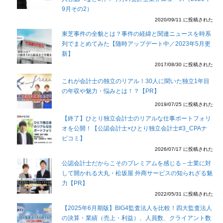
9月その2）
2020/09/11 に投稿された
東芝事件の全貌とは？事件の経緯と関連ニュースを時系
列でまとめてみた【随時アップデート中／2023年5月更
新】
2017/08/30 に投稿された
これが会計士の独立のリアル！30人に聞いた独立1年目
の年収や魅力・悩みとは！？【PR】
2019/07/25 に投稿された
【終了】ひとり独立会計士のリアルな仕事ポートフォリ
オを公開！【公認会計士×ひとり独立会計士#3_CPAナ
ビコミ】
2026/07/17 に投稿された
公認会計士だからこそのプレミアムを感じる－士業に対
して開かれる大丸・松坂屋 外商サービスの知られざる魅
力【PR】
2022/05/31 に投稿された
【2025年6月期版】BIG4監査法人を比較！四大監査法人
の決算・業績（売上・利益）、人員数、クライアント数