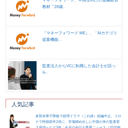
マネーフォワード、中高生向けの金融教育
教材『28歳...
『マネーフォワード ME』、「AIカテゴリ
提案機能...
監査法人からVCに転職した会計士が語っ
た̶...
人気記事
多部未華子降板で経理ドラマ（これ経）続編中止、コロ
ナで特損前年2倍に、市場締め出しに中国が米の監査受
入容認へなど3件：今月の会計士業界ニュース（2020年