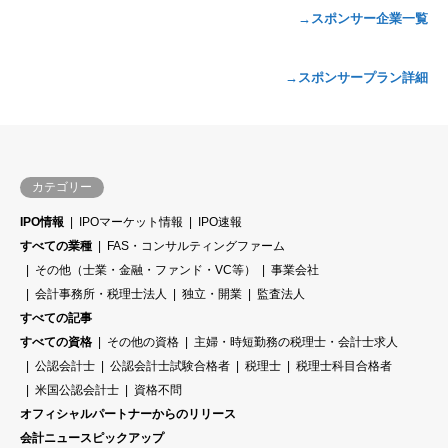
→スポンサー企業一覧
→スポンサープラン詳細
カテゴリー
IPO情報
IPOマーケット情報
IPO速報
すべての業種
FAS・コンサルティングファーム
その他（士業・金融・ファンド・VC等）
事業会社
会計事務所・税理士法人
独立・開業
監査法人
すべての記事
すべての資格
その他の資格
主婦・時短勤務の税理士・会計士求人
公認会計士
公認会計士試験合格者
税理士
税理士科目合格者
米国公認会計士
資格不問
オフィシャルパートナーからのリリース
会計ニュースピックアップ