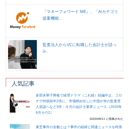
『マネーフォワード ME』、「AIカテゴリ
提案機能...
監査法人からVCに転職した会計士が語っ
た̶...
人気記事
多部未華子降板で経理ドラマ（これ経）続編中止、コロ
ナで特損前年2倍に、市場締め出しに中国が米の監査受
入容認へなど3件：今月の会計士業界ニュース（2020年
9月その2）
2020/09/11 に投稿された
東芝事件の全貌とは？事件の経緯と関連ニュースを時系