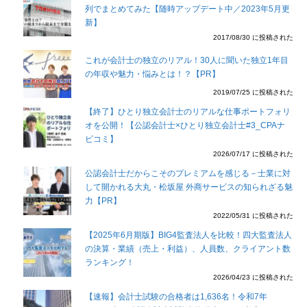
列でまとめてみた【随時アップデート中／2023年5月更
新】
2017/08/30 に投稿された
これが会計士の独立のリアル！30人に聞いた独立1年目
の年収や魅力・悩みとは！？【PR】
2019/07/25 に投稿された
【終了】ひとり独立会計士のリアルな仕事ポートフォリ
オを公開！【公認会計士×ひとり独立会計士#3_CPAナ
ビコミ】
2026/07/17 に投稿された
公認会計士だからこそのプレミアムを感じる－士業に対
して開かれる大丸・松坂屋 外商サービスの知られざる魅
力【PR】
2022/05/31 に投稿された
【2025年6月期版】BIG4監査法人を比較！四大監査法人
の決算・業績（売上・利益）、人員数、クライアント数
ランキング！
2026/04/23 に投稿された
【速報】会計士試験の合格者は1,636名！令和7年