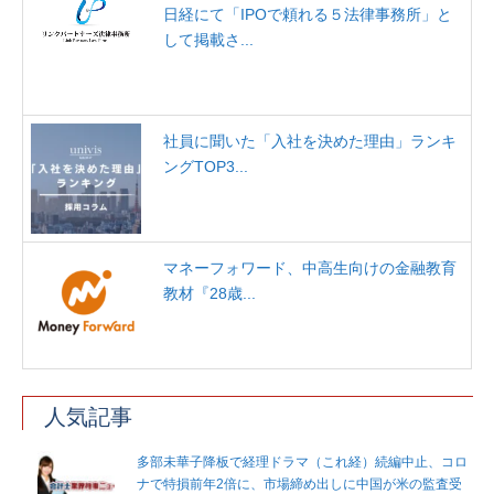
日経にて「IPOで頼れる５法律事務所」と
して掲載さ...
社員に聞いた「入社を決めた理由」ランキ
ングTOP3...
マネーフォワード、中高生向けの金融教育
教材『28歳...
人気記事
多部未華子降板で経理ドラマ（これ経）続編中止、コロ
ナで特損前年2倍に、市場締め出しに中国が米の監査受