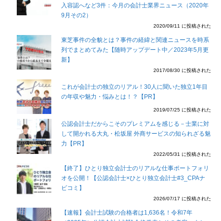
入容認へなど3件：今月の会計士業界ニュース（2020年
9月その2）
2020/09/11 に投稿された
東芝事件の全貌とは？事件の経緯と関連ニュースを時系
列でまとめてみた【随時アップデート中／2023年5月更
新】
2017/08/30 に投稿された
これが会計士の独立のリアル！30人に聞いた独立1年目
の年収や魅力・悩みとは！？【PR】
2019/07/25 に投稿された
公認会計士だからこそのプレミアムを感じる－士業に対
して開かれる大丸・松坂屋 外商サービスの知られざる魅
力【PR】
2022/05/31 に投稿された
【終了】ひとり独立会計士のリアルな仕事ポートフォリ
オを公開！【公認会計士×ひとり独立会計士#3_CPAナ
ビコミ】
2026/07/17 に投稿された
【速報】会計士試験の合格者は1,636名！令和7年