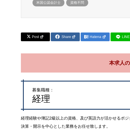
米国公認会計士
資格不問
Post
Share
Hatena
LINE
本求人の
募集職種：
経理
経理経験や簿記2級以上の資格、及び英語力が活かせるポジ
決算・開示を中心とした業務をお任せ致します。