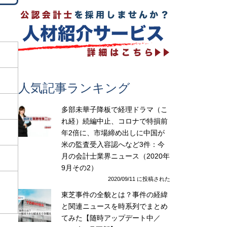
人気記事ランキング
多部未華子降板で経理ドラマ（こ
れ経）続編中止、コロナで特損前
年2倍に、市場締め出しに中国が
米の監査受入容認へなど3件：今
月の会計士業界ニュース（2020年
9月その2）
2020/09/11 に投稿された
東芝事件の全貌とは？事件の経緯
と関連ニュースを時系列でまとめ
てみた【随時アップデート中／