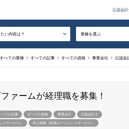
公認会計
や監査法人業界のニュースを配信しています。
したい内容は？
業種を選ぶ
すべての業種
すべての記事
すべての資格
事業会社
公認会
グファームが経理職を募集！
すべての記事
すべての資格
事業会社
公認会計士
ントサービス）
求人情報（転職エージェントサービス）