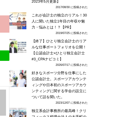
2023年5月更新】
2017/08/30 に投稿された
これが会計士の独立のリアル！30
人に聞いた独立1年目の年収や魅
力・悩みとは！？【PR】
2019/07/25 に投稿された
【終了】ひとり独立会計士のリア
ルな仕事ポートフォリオを公開！
【公認会計士×ひとり独立会計士
#3_CPAナビコミ】
2026/07/17 に投稿された
好きなスポーツ分野を仕事にした
公認会計士。スポーツアカウンテ
ィングや日本初のスポーツアカウ
ンティングに関する学会の設立に
ついて話を聞いた。
2023/12/07 に投稿された
独立系会計事務所の最高峰！クリ
フィックス税理士法人の大手町の