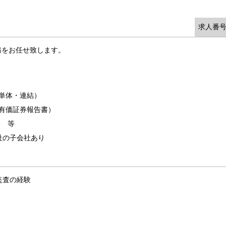
求人番号
務をお任せ致します。
単体・連結）
有価証券報告書）
務 等
社の子会社あり
監査の経験