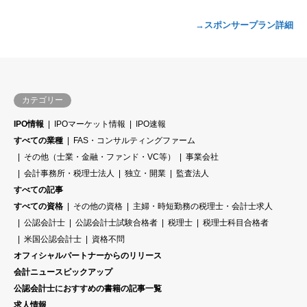
→スポンサープラン詳細
カテゴリー
IPO情報
IPOマーケット情報
IPO速報
すべての業種
FAS・コンサルティングファーム
その他（士業・金融・ファンド・VC等）
事業会社
会計事務所・税理士法人
独立・開業
監査法人
すべての記事
すべての資格
その他の資格
主婦・時短勤務の税理士・会計士求人
公認会計士
公認会計士試験合格者
税理士
税理士科目合格者
米国公認会計士
資格不問
オフィシャルパートナーからのリリース
会計ニュースピックアップ
公認会計士におすすめの書籍の記事一覧
求人情報