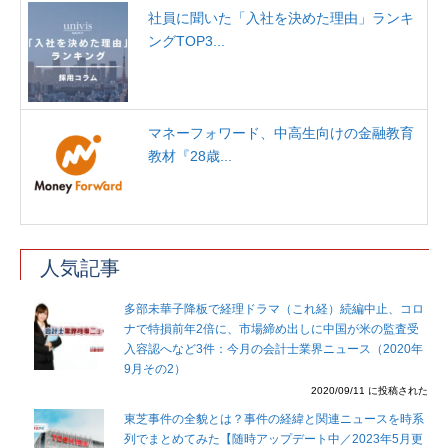
社員に聞いた「入社を決めた理由」ランキ
ングTOP3...
マネーフォワード、中高生向けの金融教育
教材『28歳...
人気記事
多部未華子降板で経理ドラマ（これ経）続編中止、コロ
ナで特損前年2倍に、市場締め出しに中国が米の監査受
入容認へなど3件：今月の会計士業界ニュース（2020年
9月その2）
2020/09/11 に投稿された
東芝事件の全貌とは？事件の経緯と関連ニュースを時系
列でまとめてみた【随時アップデート中／2023年5月更