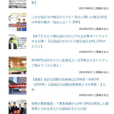
新】
2017/08/30 に投稿された
これが会計士の独立のリアル！30人に聞いた独立1年目
の年収や魅力・悩みとは！？【PR】
2019/07/25 に投稿された
【終了】ひとり独立会計士のリアルな仕事ポートフォリ
オを公開！【公認会計士×ひとり独立会計士#3_CPAナ
ビコミ】
2026/07/17 に投稿された
IPO専門のESネクスト監査法人！大手町のスタートアッ
プ風オフィスに潜入！
2022/05/27 に投稿された
【速報】会計士試験の合格者は1,636名！令和7年
（2025年）公認会計士試験合格発表とその考察・まと
め
2025/11/21 に投稿された
突然の事業撤退！？事業承継から4年でIPOを実現した製
造業とそれを支えた公認会計士たちの話