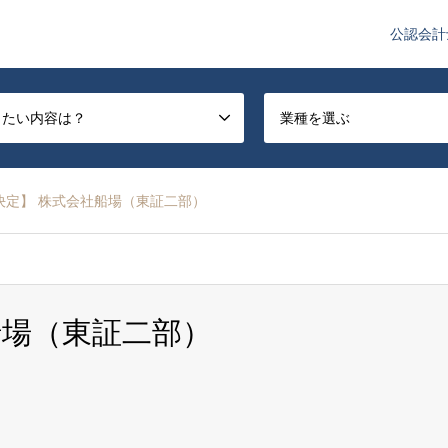
公認会計
や監査法人業界のニュースを配信しています。
したい内容は？
業種を選ぶ
決定】 株式会社船場（東証二部）
船場（東証二部）