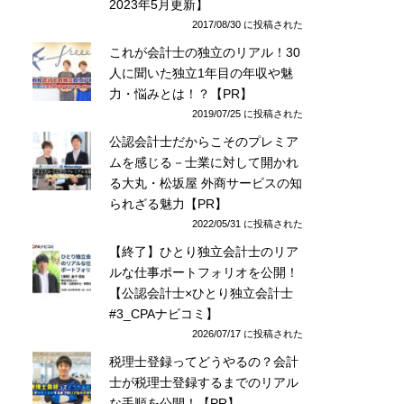
2023年5月更新】
2017/08/30 に投稿された
これが会計士の独立のリアル！30
人に聞いた独立1年目の年収や魅
力・悩みとは！？【PR】
2019/07/25 に投稿された
公認会計士だからこそのプレミア
ムを感じる－士業に対して開かれ
る大丸・松坂屋 外商サービスの知
られざる魅力【PR】
2022/05/31 に投稿された
【終了】ひとり独立会計士のリア
ルな仕事ポートフォリオを公開！
【公認会計士×ひとり独立会計士
#3_CPAナビコミ】
2026/07/17 に投稿された
税理士登録ってどうやるの？会計
士が税理士登録するまでのリアル
な手順を公開！【PR】