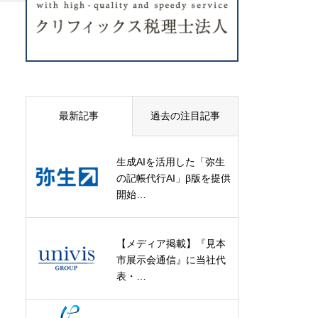
最新記事
過去の注目記事
生成AIを活用した「弥生
の記帳代行AI」β版を提供
開始…
【メディア掲載】『見本
市展示会通信』に当社代
表・…