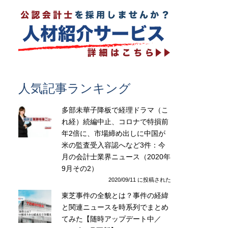
人気記事ランキング
多部未華子降板で経理ドラマ（こ
れ経）続編中止、コロナで特損前
年2倍に、市場締め出しに中国が
米の監査受入容認へなど3件：今
月の会計士業界ニュース（2020年
9月その2）
2020/09/11 に投稿された
東芝事件の全貌とは？事件の経緯
と関連ニュースを時系列でまとめ
てみた【随時アップデート中／