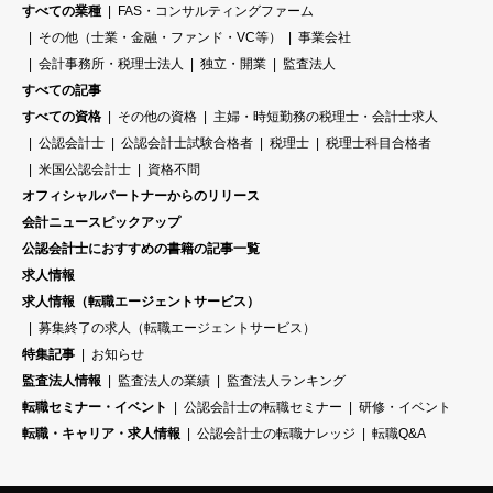
すべての業種
FAS・コンサルティングファーム
その他（士業・金融・ファンド・VC等）
事業会社
会計事務所・税理士法人
独立・開業
監査法人
すべての記事
すべての資格
その他の資格
主婦・時短勤務の税理士・会計士求人
公認会計士
公認会計士試験合格者
税理士
税理士科目合格者
米国公認会計士
資格不問
オフィシャルパートナーからのリリース
会計ニュースピックアップ
公認会計士におすすめの書籍の記事一覧
求人情報
求人情報（転職エージェントサービス）
募集終了の求人（転職エージェントサービス）
特集記事
お知らせ
監査法人情報
監査法人の業績
監査法人ランキング
転職セミナー・イベント
公認会計士の転職セミナー
研修・イベント
転職・キャリア・求人情報
公認会計士の転職ナレッジ
転職Q&A