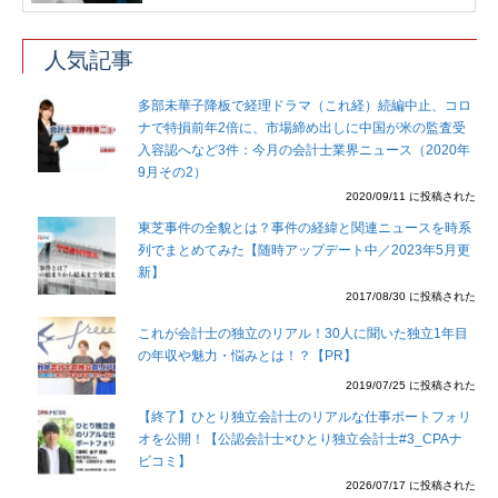
人気記事
多部未華子降板で経理ドラマ（これ経）続編中止、コロ
ナで特損前年2倍に、市場締め出しに中国が米の監査受
入容認へなど3件：今月の会計士業界ニュース（2020年
9月その2）
2020/09/11 に投稿された
東芝事件の全貌とは？事件の経緯と関連ニュースを時系
列でまとめてみた【随時アップデート中／2023年5月更
新】
2017/08/30 に投稿された
これが会計士の独立のリアル！30人に聞いた独立1年目
の年収や魅力・悩みとは！？【PR】
2019/07/25 に投稿された
【終了】ひとり独立会計士のリアルな仕事ポートフォリ
オを公開！【公認会計士×ひとり独立会計士#3_CPAナ
ビコミ】
2026/07/17 に投稿された