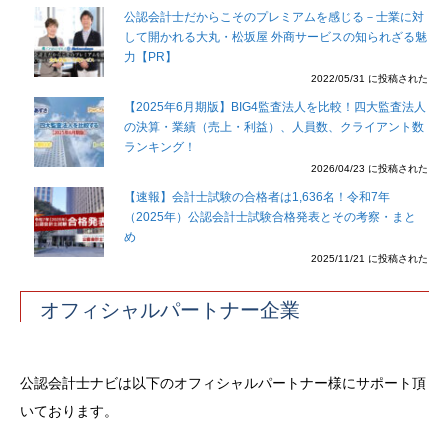
公認会計士だからこそのプレミアムを感じる－士業に対
して開かれる大丸・松坂屋 外商サービスの知られざる魅
力【PR】
2022/05/31 に投稿された
【2025年6月期版】BIG4監査法人を比較！四大監査法人
の決算・業績（売上・利益）、人員数、クライアント数
ランキング！
2026/04/23 に投稿された
【速報】会計士試験の合格者は1,636名！令和7年
（2025年）公認会計士試験合格発表とその考察・まと
め
2025/11/21 に投稿された
オフィシャルパートナー企業
公認会計士ナビは以下のオフィシャルパートナー様にサポート頂
いております。