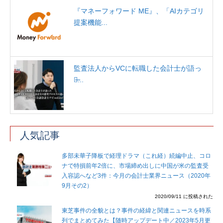
『マネーフォワード ME』、「AIカテゴリ
提案機能...
監査法人からVCに転職した会計士が語っ
た̶...
人気記事
多部未華子降板で経理ドラマ（これ経）続編中止、コロ
ナで特損前年2倍に、市場締め出しに中国が米の監査受
入容認へなど3件：今月の会計士業界ニュース（2020年
9月その2）
2020/09/11 に投稿された
東芝事件の全貌とは？事件の経緯と関連ニュースを時系
列でまとめてみた【随時アップデート中／2023年5月更