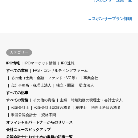
→スポンサー企業一覧
→スポンサープラン詳細
カテゴリー
IPO情報
IPOマーケット情報
IPO速報
すべての業種
FAS・コンサルティングファーム
その他（士業・金融・ファンド・VC等）
事業会社
会計事務所・税理士法人
独立・開業
監査法人
すべての記事
すべての資格
その他の資格
主婦・時短勤務の税理士・会計士求人
公認会計士
公認会計士試験合格者
税理士
税理士科目合格者
米国公認会計士
資格不問
オフィシャルパートナーからのリリース
会計ニュースピックアップ
公認会計士におすすめの書籍の記事一覧