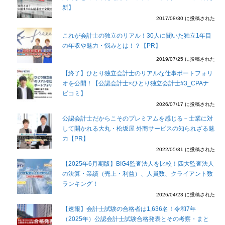
新】
2017/08/30 に投稿された
これが会計士の独立のリアル！30人に聞いた独立1年目
の年収や魅力・悩みとは！？【PR】
2019/07/25 に投稿された
【終了】ひとり独立会計士のリアルな仕事ポートフォリ
オを公開！【公認会計士×ひとり独立会計士#3_CPAナ
ビコミ】
2026/07/17 に投稿された
公認会計士だからこそのプレミアムを感じる－士業に対
して開かれる大丸・松坂屋 外商サービスの知られざる魅
力【PR】
2022/05/31 に投稿された
【2025年6月期版】BIG4監査法人を比較！四大監査法人
の決算・業績（売上・利益）、人員数、クライアント数
ランキング！
2026/04/23 に投稿された
【速報】会計士試験の合格者は1,636名！令和7年
（2025年）公認会計士試験合格発表とその考察・まと