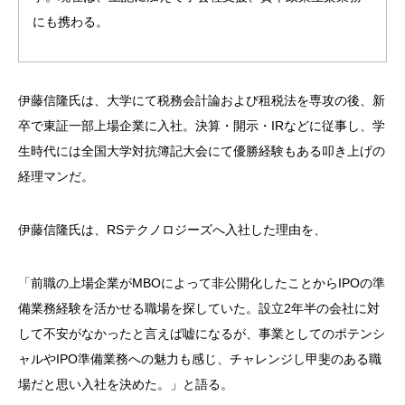
にも携わる。
伊藤信隆氏は、大学にて税務会計論および租税法を専攻の後、新
卒で東証一部上場企業に入社。決算・開示・IRなどに従事し、学
生時代には全国大学対抗簿記大会にて優勝経験もある叩き上げの
経理マンだ。
伊藤信隆氏は、RSテクノロジーズへ入社した理由を、
「前職の上場企業がMBOによって非公開化したことからIPOの準
備業務経験を活かせる職場を探していた。設立2年半の会社に対
して不安がなかったと言えば嘘になるが、事業としてのポテンシ
ャルやIPO準備業務への魅力も感じ、チャレンジし甲斐のある職
場だと思い入社を決めた。」と語る。