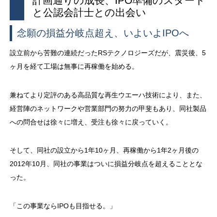
計画通りの成長、IPO準備のスタート
と公認会計士との出会い
念願の損益分岐点超え、いよいよIPOへ
設立前から苦難の連続だったRSテクノロジーズだが、震災後、5
ヶ月を経て工場は無事に再稼働を始める。
兼ねてより定評のある高品質な再生ウエーハ技術により、また、
経営陣のネットワークや営業部門の努力の甲斐もあり、同社製品
への問合せは徐々に増え、受注も徐々に戻っていく。
そして、同社の設立から1年10ヶ月、再稼働から1年2ヶ月後の
2012年10月、同社の事業はついに損益分岐点を超えることとな
った。
「この事業ならIPOも目指せる。」