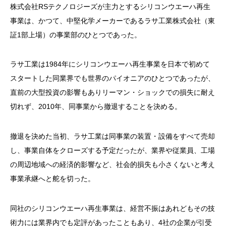
株式会社RSテクノロジーズが主力とするシリコンウエーハ再生
事業は、かつて、中堅化学メーカーであるラサ工業株式会社（東
証1部上場）の事業部のひとつであった。
ラサ工業は1984年にシリコンウエーハ再生事業を日本で初めて
スタートした同業界でも世界のパイオニアのひとつであったが、
直前の大型投資の影響もありリーマン・ショックでの損失に耐え
切れず、2010年、同事業から撤退することを決める。
撤退を決めた当初、ラサ工業は同事業の装置・設備をすべて売却
し、事業自体をクローズする予定だったが、業界や従業員、工場
の周辺地域への経済的影響など、社会的損失も小さくないと考え
事業承継へと舵を切った。
同社のシリコンウエーハ再生事業は、経営不振はあれどもその技
術力には業界内でも定評があったこともあり、4社の企業が引受