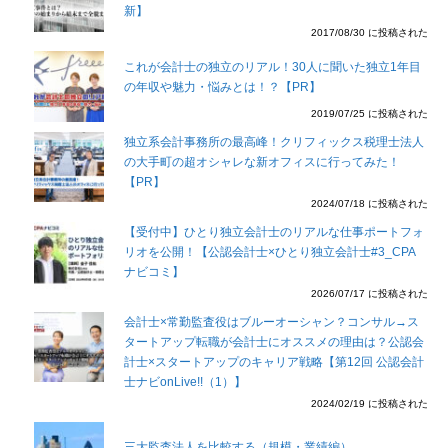
新】
2017/08/30 に投稿された
これが会計士の独立のリアル！30人に聞いた独立1年目
の年収や魅力・悩みとは！？【PR】
2019/07/25 に投稿された
独立系会計事務所の最高峰！クリフィックス税理士法人
の大手町の超オシャレな新オフィスに行ってみた！
【PR】
2024/07/18 に投稿された
【受付中】ひとり独立会計士のリアルな仕事ポートフォ
リオを公開！【公認会計士×ひとり独立会計士#3_CPA
ナビコミ】
2026/07/17 に投稿された
会計士×常勤監査役はブルーオーシャン？コンサル→ス
タートアップ転職が会計士にオススメの理由は？公認会
計士×スタートアップのキャリア戦略【第12回 公認会計
士ナビonLive!!（1）】
2024/02/19 に投稿された
三大監査法人を比較する（規模・業績編）