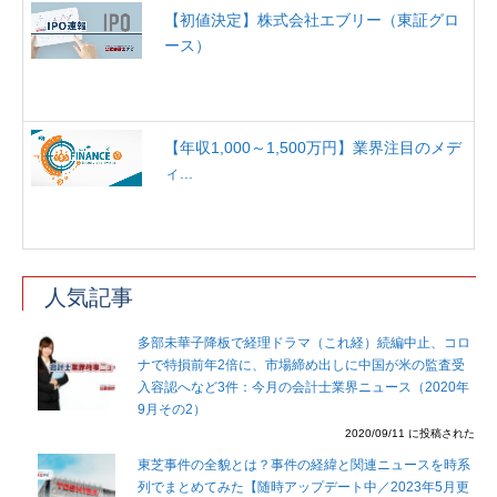
【初値決定】株式会社エブリー（東証グロ
ース）
【年収1,000～1,500万円】業界注目のメデ
ィ...
人気記事
多部未華子降板で経理ドラマ（これ経）続編中止、コロ
ナで特損前年2倍に、市場締め出しに中国が米の監査受
入容認へなど3件：今月の会計士業界ニュース（2020年
9月その2）
2020/09/11 に投稿された
東芝事件の全貌とは？事件の経緯と関連ニュースを時系
列でまとめてみた【随時アップデート中／2023年5月更