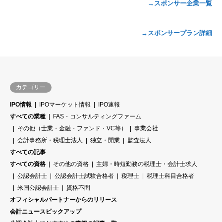
→スポンサー企業一覧
→スポンサープラン詳細
カテゴリー
IPO情報
IPOマーケット情報
IPO速報
すべての業種
FAS・コンサルティングファーム
その他（士業・金融・ファンド・VC等）
事業会社
会計事務所・税理士法人
独立・開業
監査法人
すべての記事
すべての資格
その他の資格
主婦・時短勤務の税理士・会計士求人
公認会計士
公認会計士試験合格者
税理士
税理士科目合格者
米国公認会計士
資格不問
オフィシャルパートナーからのリリース
会計ニュースピックアップ