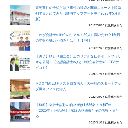
東芝事件の全貌とは？事件の経緯と関連ニュースを時系
列でまとめてみた【随時アップデート中／2023年5月更
新】
2017/08/30 に投稿された
これが会計士の独立のリアル！30人に聞いた独立1年目
の年収や魅力・悩みとは！？【PR】
2019/07/25 に投稿された
【終了】ひとり独立会計士のリアルな仕事ポートフォリ
オを公開！【公認会計士×ひとり独立会計士#3_CPAナ
ビコミ】
2026/07/17 に投稿された
IPO専門のESネクスト監査法人！大手町のスタートアッ
プ風オフィスに潜入！
2022/05/27 に投稿された
【速報】会計士試験の合格者は1,636名！令和7年
（2025年）公認会計士試験合格発表とその考察・まと
め
2025/11/21 に投稿された