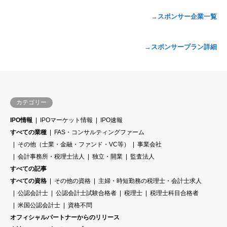
→スポンサー企業一覧
→スポンサープラン詳細
カテゴリー
IPO情報
IPOマーケット情報
IPO速報
すべての業種
FAS・コンサルティングファーム
その他（士業・金融・ファンド・VC等）
事業会社
会計事務所・税理士法人
独立・開業
監査法人
すべての記事
すべての資格
その他の資格
主婦・時短勤務の税理士・会計士求人
公認会計士
公認会計士試験合格者
税理士
税理士科目合格者
米国公認会計士
資格不問
オフィシャルパートナーからのリリース