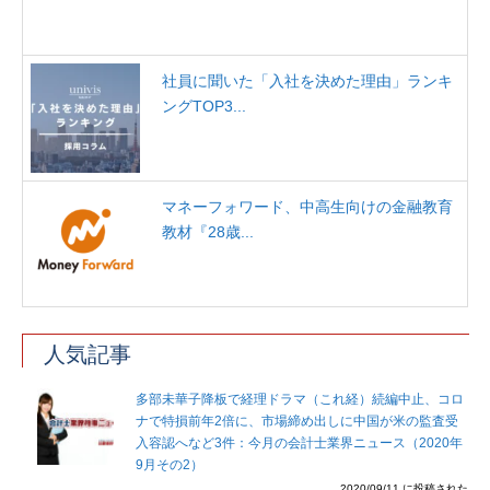
社員に聞いた「入社を決めた理由」ランキ
ングTOP3...
マネーフォワード、中高生向けの金融教育
教材『28歳...
人気記事
多部未華子降板で経理ドラマ（これ経）続編中止、コロ
ナで特損前年2倍に、市場締め出しに中国が米の監査受
入容認へなど3件：今月の会計士業界ニュース（2020年
9月その2）
2020/09/11 に投稿された