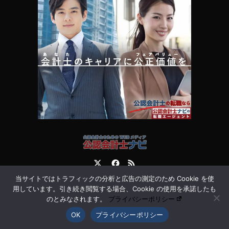
Twitter
Facebook
RSS
当サイトではトラフィックの分析と広告の測定のため Cookie を使
運営会社
お問合せ
用しています。引き続き閲覧する場合、Cookie の使用を承諾したも
のとみなされます。
プライバシーポリシー
OK
プライバシーポリシー
©
公認会計士ナビ 会計士・監査法人専門WEBメディア
. All Rights Reserved.