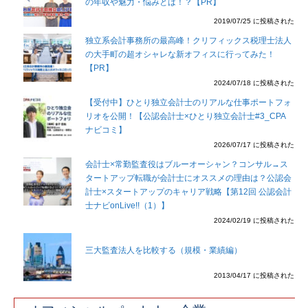
の年収や魅力・悩みとは！？【PR】
2019/07/25 に投稿された
独立系会計事務所の最高峰！クリフィックス税理士法人
の大手町の超オシャレな新オフィスに行ってみた！
【PR】
2024/07/18 に投稿された
【受付中】ひとり独立会計士のリアルな仕事ポートフォ
リオを公開！【公認会計士×ひとり独立会計士#3_CPA
ナビコミ】
2026/07/17 に投稿された
会計士×常勤監査役はブルーオーシャン？コンサル→ス
タートアップ転職が会計士にオススメの理由は？公認会
計士×スタートアップのキャリア戦略【第12回 公認会計
士ナビonLive!!（1）】
2024/02/19 に投稿された
三大監査法人を比較する（規模・業績編）
2013/04/17 に投稿された