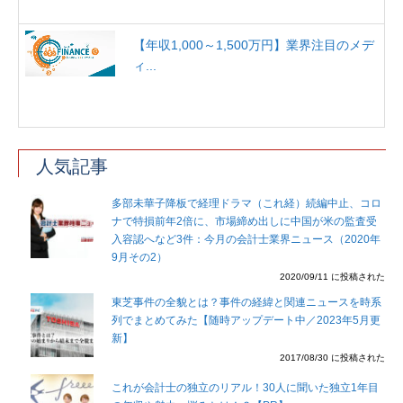
【年収1,000～1,500万円】業界注目のメデ
ィ...
人気記事
多部未華子降板で経理ドラマ（これ経）続編中止、コロ
ナで特損前年2倍に、市場締め出しに中国が米の監査受
入容認へなど3件：今月の会計士業界ニュース（2020年
9月その2）
2020/09/11 に投稿された
東芝事件の全貌とは？事件の経緯と関連ニュースを時系
列でまとめてみた【随時アップデート中／2023年5月更
新】
2017/08/30 に投稿された
これが会計士の独立のリアル！30人に聞いた独立1年目