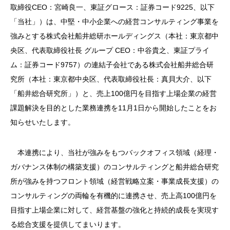
取締役CEO：宮崎良一、東証グロース：証券コード9225、以下
「当社」）は、中堅・中小企業への経営コンサルティング事業を
強みとする株式会社船井総研ホールディングス（本社：東京都中
央区、代表取締役社長 グループ CEO：中谷貴之、東証プライ
ム：証券コード9757）の連結子会社である株式会社船井総合研
究所（本社：東京都中央区、代表取締役社長：真貝大介、以下
「船井総合研究所」）と、売上100億円を目指す上場企業の経営
課題解決を目的とした業務連携を11月1日から開始したことをお
知らせいたします。
本連携により、当社が強みをもつバックオフィス領域（経理・
ガバナンス体制の構築支援）のコンサルティングと船井総合研究
所が強みを持つフロント領域（経営戦略立案・事業成長支援）の
コンサルティングの両輪を有機的に連携させ、売上高100億円を
目指す上場企業に対して、経営基盤の強化と持続的成長を実現す
る総合支援を提供してまいります。