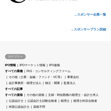
→スポンサー企業一覧
→スポンサープラン詳細
カテゴリー
IPO情報
IPOマーケット情報
IPO速報
すべての業種
FAS・コンサルティングファーム
その他（士業・金融・ファンド・VC等）
事業会社
会計事務所・税理士法人
独立・開業
監査法人
すべての記事
すべての資格
その他の資格
主婦・時短勤務の税理士・会計士求人
公認会計士
公認会計士試験合格者
税理士
税理士科目合格者
米国公認会計士
資格不問