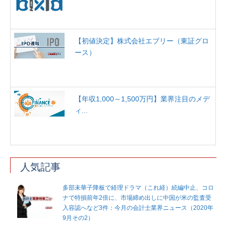
【初値決定】株式会社エブリー（東証グロ
ース）
【年収1,000～1,500万円】業界注目のメデ
ィ...
人気記事
多部未華子降板で経理ドラマ（これ経）続編中止、コロ
ナで特損前年2倍に、市場締め出しに中国が米の監査受
入容認へなど3件：今月の会計士業界ニュース（2020年
9月その2）