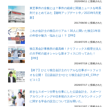
2020/09/11 に投稿された
東芝事件の全貌とは？事件の経緯と関連ニュースを時系
列でまとめてみた【随時アップデート中／2023年5月更
新】
2017/08/30 に投稿された
これが会計士の独立のリアル！30人に聞いた独立1年目
の年収や魅力・悩みとは！？【PR】
2019/07/25 に投稿された
独立系会計事務所の最高峰！クリフィックス税理士法人
の大手町の超オシャレな新オフィスに行ってみた！
【PR】
2024/07/18 に投稿された
【終了】ひとり独立会計士のリアルな仕事ポートフォリ
オを公開！【公認会計士×ひとり独立会計士#3_CPAナ
ビコミ】
2026/07/17 に投稿された
好きなスポーツ分野を仕事にした公認会計士。スポーツ
アカウンティングや日本初のスポーツアカウンティング
に関する学会の設立について話を聞いた。
2023/12/07 に投稿された