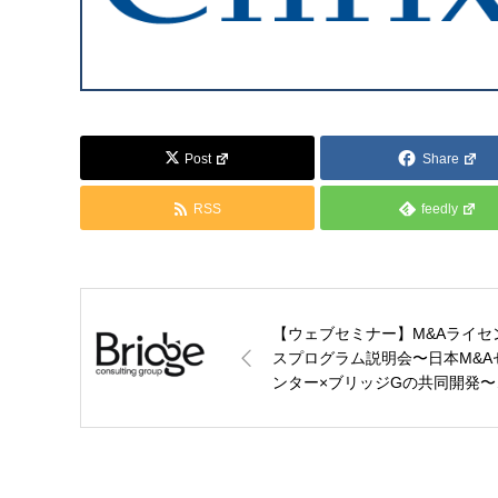
Post
Share
RSS
feedly
【ウェブセミナー】M&Aライセ
スプログラム説明会〜日本M&A
ンター×ブリッジGの共同開発〜
10月1日(水)開催：ブリッジコ
ルティンググループ【PR】