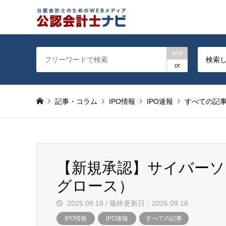
公認会計士を対象に会計士
and
検索
or
記事・コラム
IPO情報
IPO速報
すべての記
【新規承認】サイバーソ
グロース）
2025.09.18 / 最終更新日：2025.09.18
IPO情報
IPO速報
すべての記事