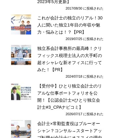
2023年5月更新】
2017/08/30 に投稿された
これが会計士の独立のリアル！30
人に聞いた独立1年目の年収や魅
力・悩みとは！？【PR】
2019/07/25 に投稿された
独立系会計事務所の最高峰！クリ
フィックス税理士法人の大手町の
超オシャレな新オフィスに行って
みた！【PR】
2024/07/18 に投稿された
【受付中】ひとり独立会計士のリ
アルな仕事ポートフォリオを公
開！【公認会計士×ひとり独立会
計士#3_CPAナビコミ】
2026/07/17 に投稿された
会計士×常勤監査役はブルーオー
シャン？コンサル→スタートアッ
プ転職が会計士にオススメの理由