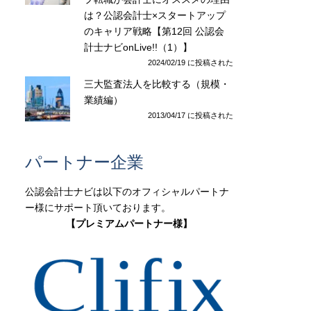
は？公認会計士×スタートアップ
のキャリア戦略【第12回 公認会
計士ナビonLive!!（1）】
2024/02/19 に投稿された
三大監査法人を比較する（規模・
業績編）
2013/04/17 に投稿された
パートナー企業
公認会計士ナビは以下のオフィシャルパートナ
ー様にサポート頂いております。
【プレミアムパートナー様】