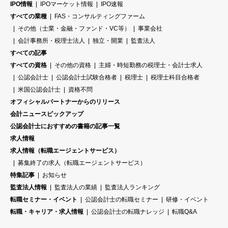
IPO情報
IPOマーケット情報
IPO速報
すべての業種
FAS・コンサルティングファーム
その他（士業・金融・ファンド・VC等）
事業会社
会計事務所・税理士法人
独立・開業
監査法人
すべての記事
すべての資格
その他の資格
主婦・時短勤務の税理士・会計士求人
公認会計士
公認会計士試験合格者
税理士
税理士科目合格者
米国公認会計士
資格不問
オフィシャルパートナーからのリリース
会計ニュースピックアップ
公認会計士におすすめの書籍の記事一覧
求人情報
求人情報（転職エージェントサービス）
募集終了の求人（転職エージェントサービス）
特集記事
お知らせ
監査法人情報
監査法人の業績
監査法人ランキング
転職セミナー・イベント
公認会計士の転職セミナー
研修・イベント
転職・キャリア・求人情報
公認会計士の転職ナレッジ
転職Q&A