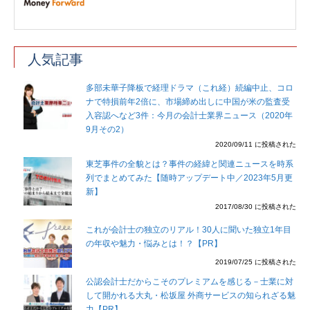
人気記事
多部未華子降板で経理ドラマ（これ経）続編中止、コロ
ナで特損前年2倍に、市場締め出しに中国が米の監査受
入容認へなど3件：今月の会計士業界ニュース（2020年
9月その2）
2020/09/11 に投稿された
東芝事件の全貌とは？事件の経緯と関連ニュースを時系
列でまとめてみた【随時アップデート中／2023年5月更
新】
2017/08/30 に投稿された
これが会計士の独立のリアル！30人に聞いた独立1年目
の年収や魅力・悩みとは！？【PR】
2019/07/25 に投稿された
公認会計士だからこそのプレミアムを感じる－士業に対
して開かれる大丸・松坂屋 外商サービスの知られざる魅
力【PR】