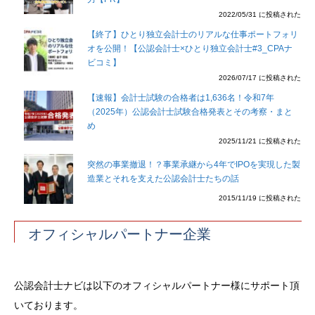
2022/05/31 に投稿された
【終了】ひとり独立会計士のリアルな仕事ポートフォリ
オを公開！【公認会計士×ひとり独立会計士#3_CPAナ
ビコミ】
2026/07/17 に投稿された
【速報】会計士試験の合格者は1,636名！令和7年
（2025年）公認会計士試験合格発表とその考察・まと
め
2025/11/21 に投稿された
突然の事業撤退！？事業承継から4年でIPOを実現した製
造業とそれを支えた公認会計士たちの話
2015/11/19 に投稿された
オフィシャルパートナー企業
公認会計士ナビは以下のオフィシャルパートナー様にサポート頂
いております。