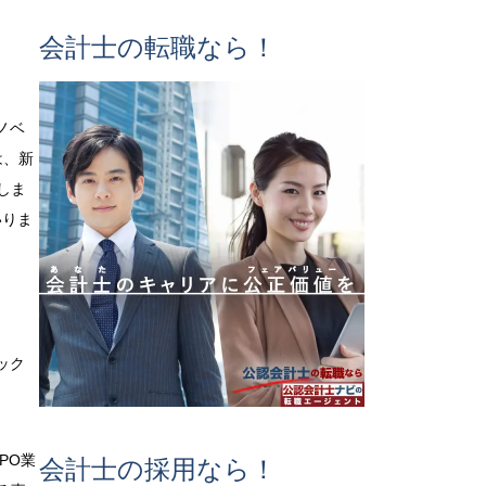
会計士の転職なら！
ノベ
は、新
しま
いりま
ック
PO業
会計士の採用なら！