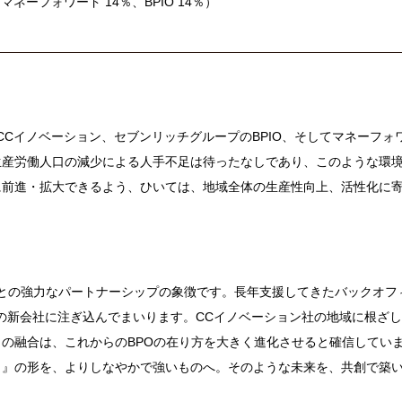
ーフォワード 14％、BPIO 14％）
創はCCイノベーション、セブンリッチグループのBPIO、そしてマネーフォ
生産労働人口の減少による人手不足は待ったなしであり、このような環
に前進・拡大できるよう、ひいては、地域全体の生産性向上、活性化に
る仲間との強力なパートナーシップの象徴です。長年支援してきたバックオフ
この新会社に注ぎ込んでまいります。CCイノベーション社の地域に根ざ
の融合は、これからのBPOの在り方を大きく進化させると確信してい
く』の形を、よりしなやかで強いものへ。そのような未来を、共創で築