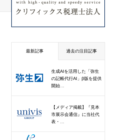
最新記事
過去の注目記事
生成AIを活用した「弥生
の記帳代行AI」β版を提供
開始…
【メディア掲載】『見本
市展示会通信』に当社代
表・…