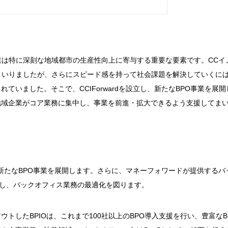
業は特に深刻な地域都市の生産性向上に寄与する重要な要素です。CCイ
まいりましたが、さらにスピード感を持って社会課題を解決していくに
いました。そこで、CCIForwardを設立し、新たなBPO事業を展開
地域企業がコア業務に集中し、事業を前進・拡大できるよう支援してま
新たなBPO事業を展開します。さらに、マネーフォワードが提供するバ
とし、バックオフィス業務の最適化を図ります。
トしたBPIOは、これまで100社以上のBPO導入支援を行い、豊富なB