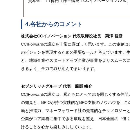
資本金 ：1億円（株主構成：CCイノベーション72％、マネ
4.各社からのコメント
株式会社CCイノベーション 代表取締役社長 菊澤 智彦
CCIForwardの設立を非常に喜ばしく思います。この協
のビジョンを実現するための重要な一歩と考えています。
と、地域企業やスタートアップ企業が事業をよりスムーズ
きるよう、全力で取り組んでまいります。
セブンリッチグループ 代表 服部 峻介
CCIForwardの設立は、私たちにとって志を同じくす
の知見と、BPIOが持つ実践的なBPO支援のノウハウを、
頼と推進力、マネーフォワード社の先進的なテクノロジーと
企業がコア業務に集中できる環境を整え、日本全国の『働
けることを心から楽しみにしています。