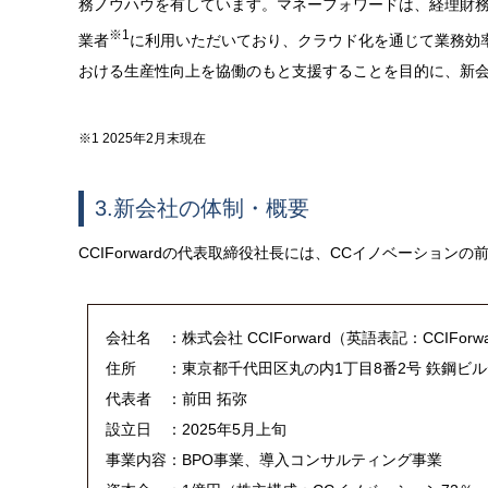
務ノウハウを有しています。マネーフォワードは、経理財務
※1
業者
に利用いただいており、クラウド化を通じて業務効
おける生産性向上を協働のもと支援することを目的に、新
※1 2025年2月末現在
3.新会社の体制・概要
CCIForwardの代表取締役社長には、CCイノベーションの
会社名 ：株式会社 CCIForward（英語表記：CCIForward 
住所 ：東京都千代田区丸の内1丁目8番2号 鉃鋼ビル
代表者 ：前田 拓弥
設立日 ：2025年5月上旬
事業内容：BPO事業、導入コンサルティング事業