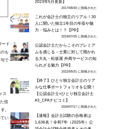
2023年5月更新】
2017/08/30 に投稿された
これが会計士の独立のリアル！30
人に聞いた独立1年目の年収や魅
力・悩みとは！？【PR】
2019/07/25 に投稿された
ワード
公認会計士だからこそのプレミア
ムを感じる－士業に対して開かれ
境のも
る大丸・松坂屋 外商サービスの知
寄与で
られざる魅力【PR】
2022/05/31 に投稿された
【終了】ひとり独立会計士のリア
ルな仕事ポートフォリオを公開！
【公認会計士×ひとり独立会計士
ィス
#3_CPAナビコミ】
した信
2026/07/17 に投稿された
ます。
【速報】会計士試験の合格者は
いてい
1,636名！令和7年（2025年）公
認会計士試験合格発表とその考