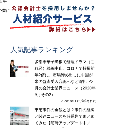
る事
企業に
人気記事ランキング
多部未華子降板で経理ドラマ（こ
れ経）続編中止、コロナで特損前
年2倍に、市場締め出しに中国が
米の監査受入容認へなど3件：今
月の会計士業界ニュース（2020年
9月その2）
2020/09/11 に投稿された
東芝事件の全貌とは？事件の経緯
と関連ニュースを時系列でまとめ
てみた【随時アップデート中／