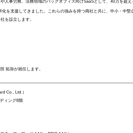
や人事労務、法務領域のバックオフィス向けSaaSとして、40万を超え
率化を支援してきました。これらの強みを持つ両社と共に、中小・中堅
会社を設立します。
前田 拓弥が就任します。
Co., Ltd.）
ディング8階