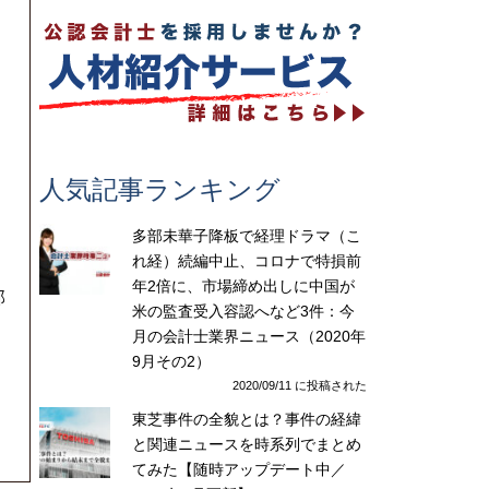
人気記事ランキング
多部未華子降板で経理ドラマ（こ
れ経）続編中止、コロナで特損前
年2倍に、市場締め出しに中国が
部
米の監査受入容認へなど3件：今
月の会計士業界ニュース（2020年
9月その2）
2020/09/11 に投稿された
す
東芝事件の全貌とは？事件の経緯
と関連ニュースを時系列でまとめ
てみた【随時アップデート中／