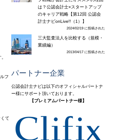
は？公認会計士×スタートアップ
のキャリア戦略【第12回 公認会
計士ナビonLive!!（1）】
2024/02/19 に投稿された
三大監査法人を比較する（規模・
業績編）
2013/04/17 に投稿された
す。
パートナー企業
ナルフ
公認会計士ナビは以下のオフィシャルパートナ
ー様にサポート頂いております。
【プレミアムパートナー様】
なくて