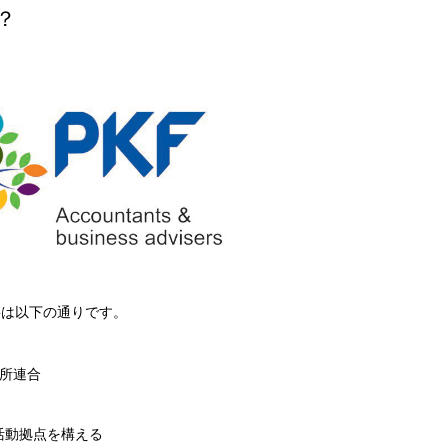
？
要は以下の通りです。
務所連合
に活動拠点を構える