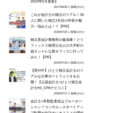
2023年5月更新】
2017/08/30 に投稿された
これが会計士の独立のリアル！30
人に聞いた独立1年目の年収や魅
力・悩みとは！？【PR】
2019/07/25 に投稿された
独立系会計事務所の最高峰！クリ
フィックス税理士法人の大手町の
超オシャレな新オフィスに行って
みた！【PR】
2024/07/18 に投稿された
【受付中】ひとり独立会計士のリ
アルな仕事ポートフォリオを公
開！【公認会計士×ひとり独立会
計士#3_CPAナビコミ】
2026/07/17 に投稿された
会計士×常勤監査役はブルーオー
シャン？コンサル→スタートアッ
プ転職が会計士にオススメの理由