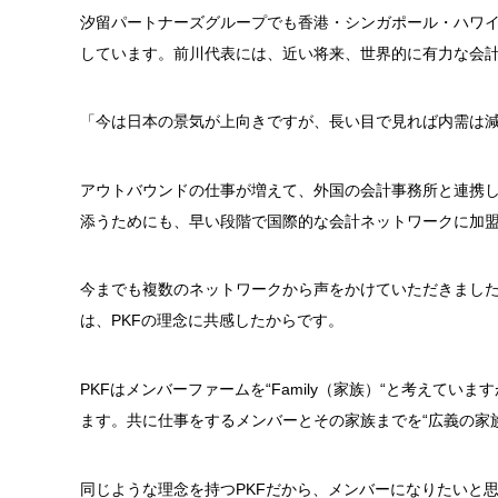
汐留パートナーズグループでも香港・シンガポール・ハワ
しています。前川代表には、近い将来、世界的に有力な会
「今は日本の景気が上向きですが、長い目で見れば内需は
アウトバウンドの仕事が増えて、外国の会計事務所と連携
添うためにも、早い段階で国際的な会計ネットワークに加
今までも複数のネットワークから声をかけていただきまし
は、PKFの理念に共感したからです。
PKFはメンバーファームを“Family（家族）“と考えて
ます。共に仕事をするメンバーとその家族までを“広義の家
同じような理念を持つPKFだから、メンバーになりたいと