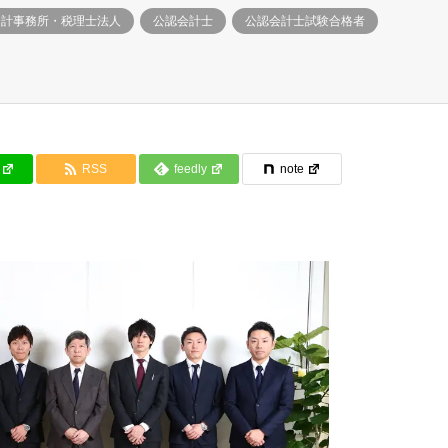
会計事務所・税理士法人
公認会計士
公認会計士試験合格者
RSS
feedly
note