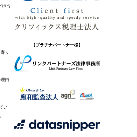
ど担当
【プラチナパートナー様】
に寄り
の理由
てい
。