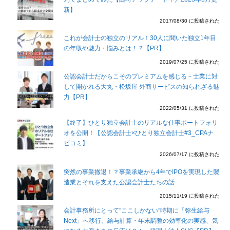
新】
2017/08/30 に投稿された
これが会計士の独立のリアル！30人に聞いた独立1年目
の年収や魅力・悩みとは！？【PR】
2019/07/25 に投稿された
公認会計士だからこそのプレミアムを感じる－士業に対
して開かれる大丸・松坂屋 外商サービスの知られざる魅
力【PR】
2022/05/31 に投稿された
【終了】ひとり独立会計士のリアルな仕事ポートフォリ
オを公開！【公認会計士×ひとり独立会計士#3_CPAナ
ビコミ】
2026/07/17 に投稿された
突然の事業撤退！？事業承継から4年でIPOを実現した製
造業とそれを支えた公認会計士たちの話
2015/11/19 に投稿された
会計事務所にとって”ここしかない”時期に「弥生給与
Next」へ移行。給与計算・年末調整の効率化の実感、気