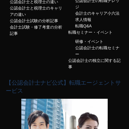
公認会計士の転職ナレッ
公認会計士と税理士の違い
ジ
公認会計士と税理士のキャリ
会計士のキャリア小六法
アの違い
求人情報
公認会計士試験の分析記事
転職Q&A
会計士試験・修了考査の分析
転職セミナー・イベント
記事
研修・イベント
公認会計士の転職セミナ
ー
公認会計士の独立に関する記
事
【公認会計士ナビ公式】転職エージェントサ
ービス