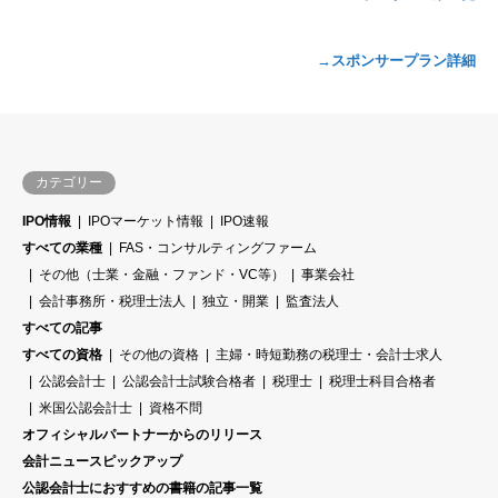
→スポンサープラン詳細
カテゴリー
IPO情報
IPOマーケット情報
IPO速報
すべての業種
FAS・コンサルティングファーム
その他（士業・金融・ファンド・VC等）
事業会社
会計事務所・税理士法人
独立・開業
監査法人
すべての記事
すべての資格
その他の資格
主婦・時短勤務の税理士・会計士求人
公認会計士
公認会計士試験合格者
税理士
税理士科目合格者
米国公認会計士
資格不問
オフィシャルパートナーからのリリース
会計ニュースピックアップ
公認会計士におすすめの書籍の記事一覧