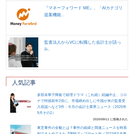
『マネーフォワード ME』、「AIカテゴリ
提案機能...
監査法人からVCに転職した会計士が語っ
た̶...
人気記事
多部未華子降板で経理ドラマ（これ経）続編中止、コロ
ナで特損前年2倍に、市場締め出しに中国が米の監査受
入容認へなど3件：今月の会計士業界ニュース（2020年
9月その2）
2020/09/11 に投稿された
東芝事件の全貌とは？事件の経緯と関連ニュースを時系
列でまとめてみた【随時アップデート中／2023年5月更