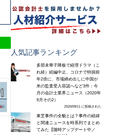
人気記事ランキング
多部未華子降板で経理ドラマ（こ
れ経）続編中止、コロナで特損前
年2倍に、市場締め出しに中国が
米の監査受入容認へなど3件：今
月の会計士業界ニュース（2020年
9月その2）
2020/09/11 に投稿された
東芝事件の全貌とは？事件の経緯
と関連ニュースを時系列でまとめ
てみた【随時アップデート中／