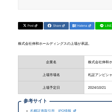
Post
Share
Hatena
LINE
株式会社伸和ホールディングスの上場が承認。
企業名
株式会社伸和
上場市場名
札証アンビシ
上場予定日
2024/10/21
参考サイト
札幌証券取引所 IPO情報