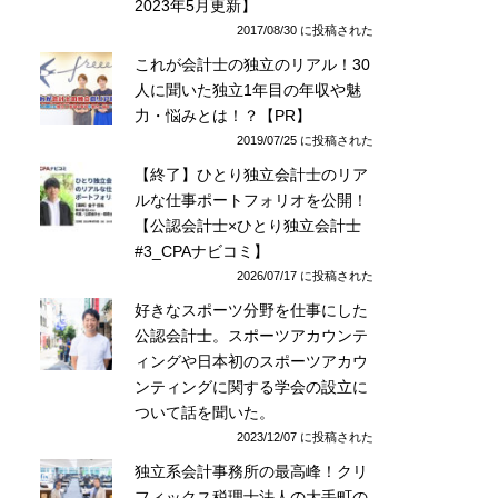
2023年5月更新】
2017/08/30 に投稿された
これが会計士の独立のリアル！30
人に聞いた独立1年目の年収や魅
力・悩みとは！？【PR】
2019/07/25 に投稿された
【終了】ひとり独立会計士のリア
ルな仕事ポートフォリオを公開！
【公認会計士×ひとり独立会計士
#3_CPAナビコミ】
2026/07/17 に投稿された
好きなスポーツ分野を仕事にした
公認会計士。スポーツアカウンテ
ィングや日本初のスポーツアカウ
ンティングに関する学会の設立に
ついて話を聞いた。
2023/12/07 に投稿された
独立系会計事務所の最高峰！クリ
フィックス税理士法人の大手町の