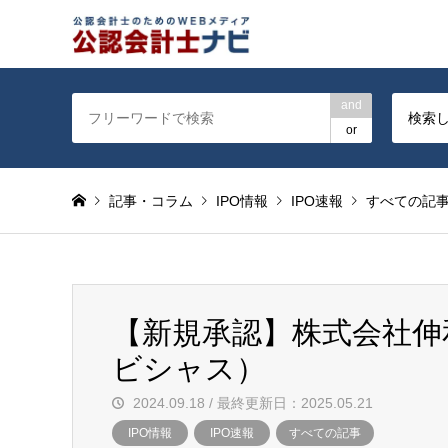
公認会計士を対象に会計士
and
検索
or
記事・コラム
IPO情報
IPO速報
すべての記
【新規承認】株式会社伸
ビシャス）
2024.09.18 / 最終更新日：2025.05.21
IPO情報
IPO速報
すべての記事