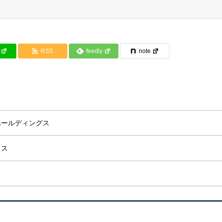
RSS
feedly
note
ホールディングス
ャス