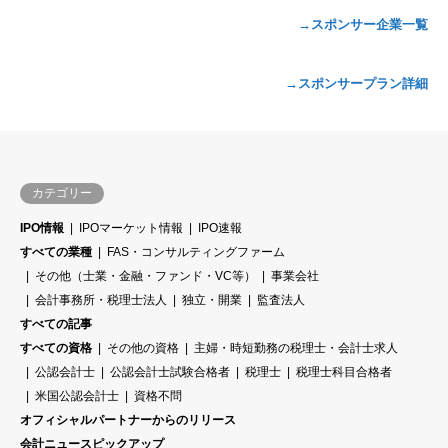
→スポンサー企業一覧
→スポンサープラン詳細
カテゴリー
IPO情報
IPOマーケット情報
IPO速報
すべての業種
FAS・コンサルティングファーム
その他（士業・金融・ファンド・VC等）
事業会社
会計事務所・税理士法人
独立・開業
監査法人
すべての記事
すべての資格
その他の資格
主婦・時短勤務の税理士・会計士求人
公認会計士
公認会計士試験合格者
税理士
税理士科目合格者
米国公認会計士
資格不問
オフィシャルパートナーからのリリース
会計ニュースピックアップ