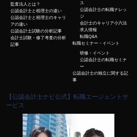
ス
監査法人とは？
公認会計士の転職ナレッ
公認会計士と税理士の違い
ジ
公認会計士と税理士のキャリ
会計士のキャリア小六法
アの違い
求人情報
公認会計士試験の分析記事
転職Q&A
会計士試験・修了考査の分析
転職セミナー・イベント
記事
研修・イベント
公認会計士の転職セミナ
ー
公認会計士の独立に関する記
事
【公認会計士ナビ公式】転職エージェントサ
ービス