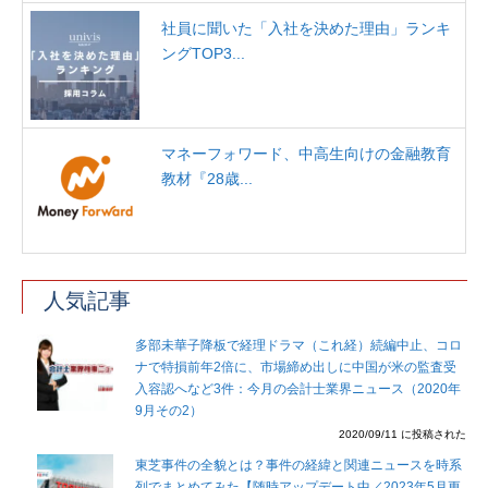
社員に聞いた「入社を決めた理由」ランキ
ングTOP3...
マネーフォワード、中高生向けの金融教育
教材『28歳...
人気記事
多部未華子降板で経理ドラマ（これ経）続編中止、コロ
ナで特損前年2倍に、市場締め出しに中国が米の監査受
入容認へなど3件：今月の会計士業界ニュース（2020年
9月その2）
2020/09/11 に投稿された
東芝事件の全貌とは？事件の経緯と関連ニュースを時系
列でまとめてみた【随時アップデート中／2023年5月更