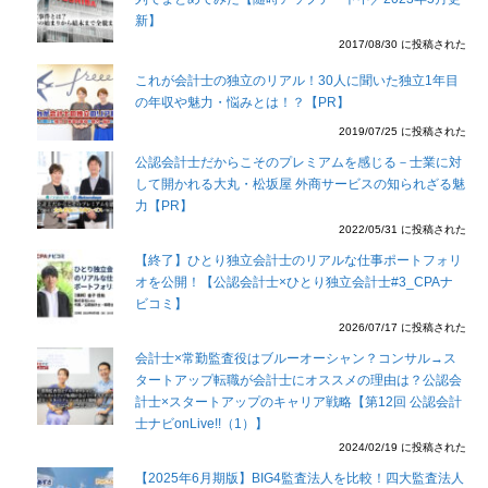
新】
2017/08/30 に投稿された
これが会計士の独立のリアル！30人に聞いた独立1年目
の年収や魅力・悩みとは！？【PR】
2019/07/25 に投稿された
公認会計士だからこそのプレミアムを感じる－士業に対
して開かれる大丸・松坂屋 外商サービスの知られざる魅
力【PR】
2022/05/31 に投稿された
【終了】ひとり独立会計士のリアルな仕事ポートフォリ
オを公開！【公認会計士×ひとり独立会計士#3_CPAナ
ビコミ】
2026/07/17 に投稿された
会計士×常勤監査役はブルーオーシャン？コンサル→ス
タートアップ転職が会計士にオススメの理由は？公認会
計士×スタートアップのキャリア戦略【第12回 公認会計
士ナビonLive!!（1）】
2024/02/19 に投稿された
【2025年6月期版】BIG4監査法人を比較！四大監査法人