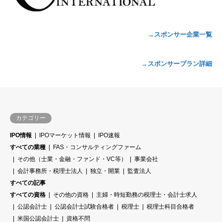
→スポンサー企業一覧
→スポンサープラン詳細
カテゴリー
IPO情報
IPOマーケット情報
IPO速報
すべての業種
FAS・コンサルティングファーム
その他（士業・金融・ファンド・VC等）
事業会社
会計事務所・税理士法人
独立・開業
監査法人
すべての記事
すべての資格
その他の資格
主婦・時短勤務の税理士・会計士求人
公認会計士
公認会計士試験合格者
税理士
税理士科目合格者
米国公認会計士
資格不問