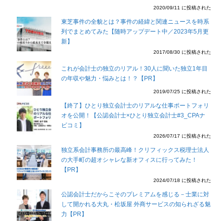
2020/09/11 に投稿された
東芝事件の全貌とは？事件の経緯と関連ニュースを時系
列でまとめてみた【随時アップデート中／2023年5月更
新】
2017/08/30 に投稿された
これが会計士の独立のリアル！30人に聞いた独立1年目
の年収や魅力・悩みとは！？【PR】
2019/07/25 に投稿された
【終了】ひとり独立会計士のリアルな仕事ポートフォリ
オを公開！【公認会計士×ひとり独立会計士#3_CPAナ
ビコミ】
2026/07/17 に投稿された
独立系会計事務所の最高峰！クリフィックス税理士法人
の大手町の超オシャレな新オフィスに行ってみた！
【PR】
2024/07/18 に投稿された
公認会計士だからこそのプレミアムを感じる－士業に対
して開かれる大丸・松坂屋 外商サービスの知られざる魅
力【PR】