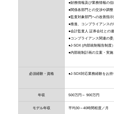
●財務情報及び業務情報の信
●関係各部門との交渉や調整
●監査対象部門への改善指示
●推進、コンプライアンスの
●会計監査人 証券会社との
●コンプライアンス関連の委
●J-SOX (内部統制報告制
●内部統制計画の立案・実
必須経験・資格
●J-SOX対応業務経験をお
年収
500万円～ 900万円
モデル年収
平均30～40時間程度／月