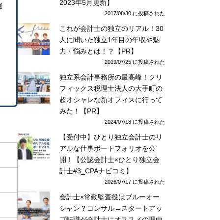
2023年5月更新】
運
2017/08/30 に投稿された
これが会計士の独立のリアル！30
人に聞いた独立1年目の年収や魅
力・悩みとは！？【PR】
2019/07/25 に投稿された
独立系会計事務所の最高峰！クリ
フィックス税理士法人の大手町の
超オシャレな新オフィスに行って
みた！【PR】
2024/07/18 に投稿された
【受付中】ひとり独立会計士のリ
アルな仕事ポートフォリオを公
開！【公認会計士×ひとり独立会
計士#3_CPAナビコミ】
2026/07/17 に投稿された
会計士×常勤監査役はブルーオー
シャン？コンサル→スタートアッ
プ転職が会計士にオススメの理由