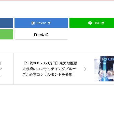
Hatena
LINE
note
ィ
【年収360～850万円】東海地区最
ン
大規模のコンサルティンググルー
イ
プが経営コンサルタントを募集！
て