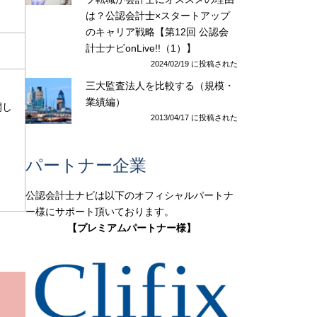
は？公認会計士×スタートアップ
のキャリア戦略【第12回 公認会
計士ナビonLive!!（1）】
2024/02/19 に投稿された
三大監査法人を比較する（規模・
業績編）
開し
2013/04/17 に投稿された
パートナー企業
公認会計士ナビは以下のオフィシャルパートナ
ー様にサポート頂いております。
【プレミアムパートナー様】