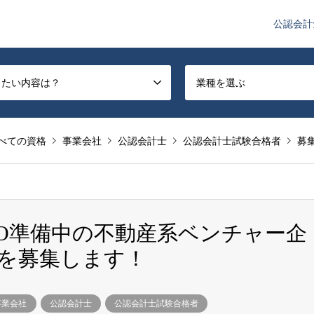
公認会計
や監査法人業界のニュースを配信しています。
したい内容は？
業種を選ぶ
べての資格
事業会社
公認会計士
公認会計士試験合格者
募
IPO準備中の不動産系ベンチャー企
を募集します！
事業会社
公認会計士
公認会計士試験合格者