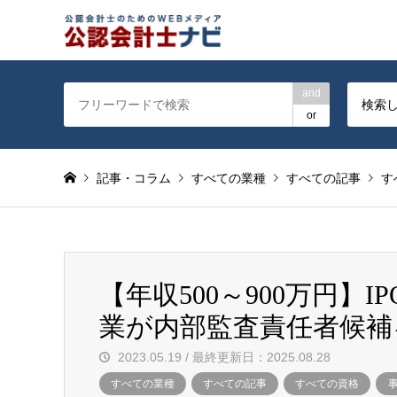
公認会計士を対象に会計士
and
検索
or
記事・コラム
すべての業種
すべての記事
す
【年収500～900万円】
業が内部監査責任者候補
2023.05.19 / 最終更新日：2025.08.28
すべての業種
すべての記事
すべての資格