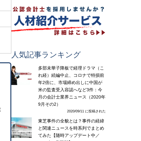
人気記事ランキング
多部未華子降板で経理ドラマ（こ
れ経）続編中止、コロナで特損前
年2倍に、市場締め出しに中国が
米の監査受入容認へなど3件：今
月の会計士業界ニュース（2020年
9月その2）
配
2020/09/11 に投稿された
東芝事件の全貌とは？事件の経緯
と関連ニュースを時系列でまとめ
てみた【随時アップデート中／