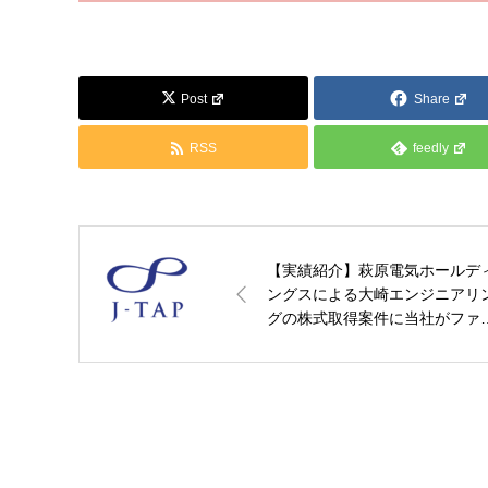
Post
Share
RSS
feedly
【実績紹介】萩原電気ホールデ
ングスによる大崎エンジニアリ
グの株式取得案件に当社がファ
ナンシャル・アドバイザーとし
関与いたしました：J-TAP
Group【PR】