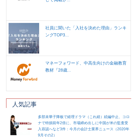
社員に聞いた「入社を決めた理由」ランキ
ングTOP3...
マネーフォワード、中高生向けの金融教育
教材『28歳...
人気記事
多部未華子降板で経理ドラマ（これ経）続編中止、コロ
ナで特損前年2倍に、市場締め出しに中国が米の監査受
入容認へなど3件：今月の会計士業界ニュース（2020年
9月その2）