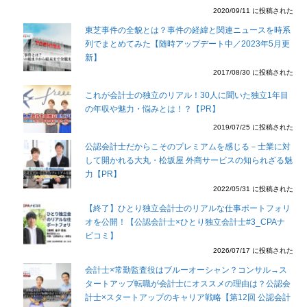
2020/09/11 に投稿された
東芝事件の全貌とは？事件の経緯と関連ニュースを時系
列でまとめてみた【随時アップデート中／2023年5月更
新】
2017/08/30 に投稿された
これが会計士の独立のリアル！30人に聞いた独立1年目
の年収や魅力・悩みとは！？【PR】
2019/07/25 に投稿された
公認会計士だからこそのプレミアムを感じる－士業に対
して開かれる大丸・松坂屋 外商サービスの知られざる魅
力【PR】
2022/05/31 に投稿された
【終了】ひとり独立会計士のリアルな仕事ポートフォリ
オを公開！【公認会計士×ひとり独立会計士#3_CPAナ
ビコミ】
2026/07/17 に投稿された
会計士×常勤監査役はブルーオーシャン？コンサル→ス
タートアップ転職が会計士にオススメの理由は？公認会
計士×スタートアップのキャリア戦略【第12回 公認会計