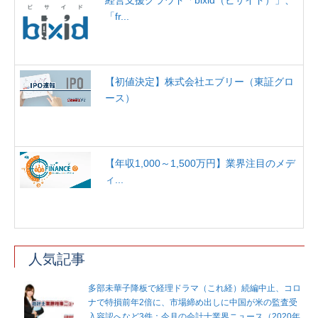
経営支援クラウド「bixid（ビサイド）」、
「fr...
【初値決定】株式会社エブリー（東証グロ
ース）
【年収1,000～1,500万円】業界注目のメデ
ィ...
人気記事
多部未華子降板で経理ドラマ（これ経）続編中止、コロ
ナで特損前年2倍に、市場締め出しに中国が米の監査受
入容認へなど3件：今月の会計士業界ニュース（2020年