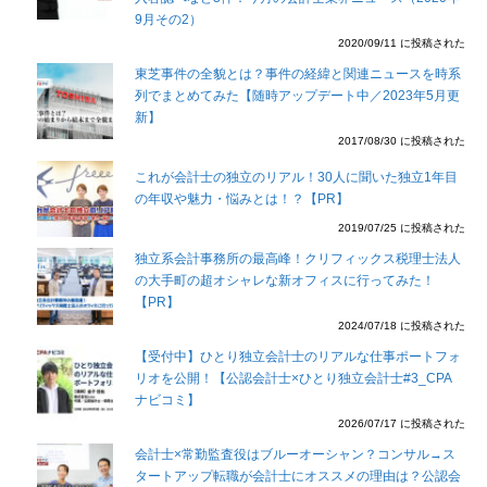
9月その2）
2020/09/11 に投稿された
東芝事件の全貌とは？事件の経緯と関連ニュースを時系
列でまとめてみた【随時アップデート中／2023年5月更
新】
2017/08/30 に投稿された
これが会計士の独立のリアル！30人に聞いた独立1年目
の年収や魅力・悩みとは！？【PR】
2019/07/25 に投稿された
独立系会計事務所の最高峰！クリフィックス税理士法人
の大手町の超オシャレな新オフィスに行ってみた！
【PR】
2024/07/18 に投稿された
【受付中】ひとり独立会計士のリアルな仕事ポートフォ
リオを公開！【公認会計士×ひとり独立会計士#3_CPA
ナビコミ】
2026/07/17 に投稿された
会計士×常勤監査役はブルーオーシャン？コンサル→ス
タートアップ転職が会計士にオススメの理由は？公認会