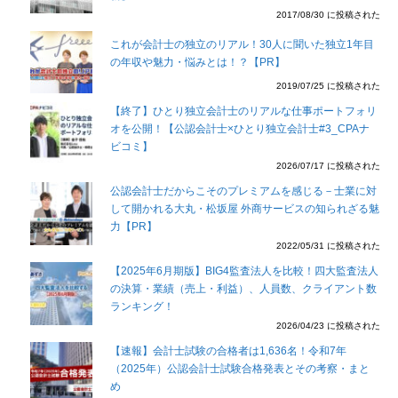
2017/08/30 に投稿された
これが会計士の独立のリアル！30人に聞いた独立1年目
の年収や魅力・悩みとは！？【PR】
2019/07/25 に投稿された
【終了】ひとり独立会計士のリアルな仕事ポートフォリ
オを公開！【公認会計士×ひとり独立会計士#3_CPAナ
ビコミ】
2026/07/17 に投稿された
公認会計士だからこそのプレミアムを感じる－士業に対
して開かれる大丸・松坂屋 外商サービスの知られざる魅
力【PR】
2022/05/31 に投稿された
【2025年6月期版】BIG4監査法人を比較！四大監査法人
の決算・業績（売上・利益）、人員数、クライアント数
ランキング！
2026/04/23 に投稿された
【速報】会計士試験の合格者は1,636名！令和7年
（2025年）公認会計士試験合格発表とその考察・まと
め