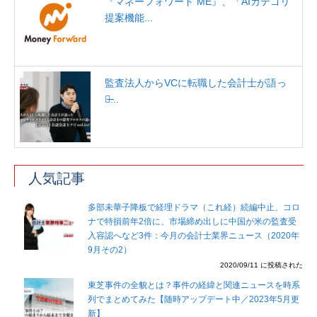
『マネーフォワード ME』、「AIカテゴリ
提案機能...
監査法人からVCに転職した会計士が語っ
た̶...
人気記事
多部未華子降板で経理ドラマ（これ経）続編中止、コロ
ナで特損前年2倍に、市場締め出しに中国が米の監査受
入容認へなど3件：今月の会計士業界ニュース（2020年
9月その2）
2020/09/11 に投稿された
東芝事件の全貌とは？事件の経緯と関連ニュースを時系
列でまとめてみた【随時アップデート中／2023年5月更
新】