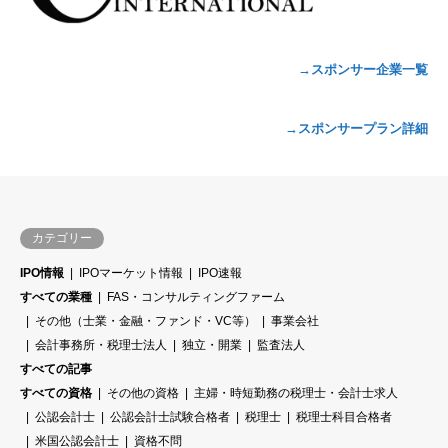
→スポンサー企業一覧
→スポンサープラン詳細
カテゴリー
IPO情報
IPOマーケット情報
IPO速報
すべての業種
FAS・コンサルティングファーム
その他（士業・金融・ファンド・VC等）
事業会社
会計事務所・税理士法人
独立・開業
監査法人
すべての記事
すべての資格
その他の資格
主婦・時短勤務の税理士・会計士求人
公認会計士
公認会計士試験合格者
税理士
税理士科目合格者
米国公認会計士
資格不問