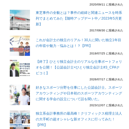
2020/09/11 に投稿された
東芝事件の全貌とは？事件の経緯と関連ニュースを時系
列でまとめてみた【随時アップデート中／2023年5月更
新】
2017/08/30 に投稿された
これが会計士の独立のリアル！30人に聞いた独立1年目
の年収や魅力・悩みとは！？【PR】
2019/07/25 に投稿された
【終了】ひとり独立会計士のリアルな仕事ポートフォリ
オを公開！【公認会計士×ひとり独立会計士#3_CPAナ
ビコミ】
2026/07/17 に投稿された
好きなスポーツ分野を仕事にした公認会計士。スポーツ
アカウンティングや日本初のスポーツアカウンティング
に関する学会の設立について話を聞いた。
2023/12/07 に投稿された
独立系会計事務所の最高峰！クリフィックス税理士法人
の大手町の超オシャレな新オフィスに行ってみた！
【PR】