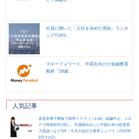
社員に聞いた「入社を決めた理由」ランキ
ングTOP3...
マネーフォワード、中高生向けの金融教育
教材『28歳...
人気記事
多部未華子降板で経理ドラマ（これ経）続編中止、コロ
ナで特損前年2倍に、市場締め出しに中国が米の監査受
入容認へなど3件：今月の会計士業界ニュース（2020年
9月その2）