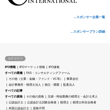
→スポンサー企業一覧
→スポンサープラン詳細
カテゴリー
IPO情報
IPOマーケット情報
IPO速報
すべての業種
FAS・コンサルティングファーム
その他（士業・金融・ファンド・VC等）
事業会社
会計事務所・税理士法人
独立・開業
監査法人
すべての記事
すべての資格
その他の資格
主婦・時短勤務の税理士・会計士求人
公認会計士
公認会計士試験合格者
税理士
税理士科目合格者
米国公認会計士
資格不問