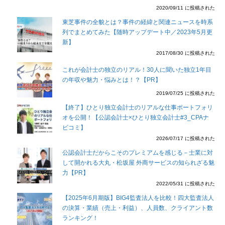
2020/09/11 に投稿された
東芝事件の全貌とは？事件の経緯と関連ニュースを時系
列でまとめてみた【随時アップデート中／2023年5月更
新】
2017/08/30 に投稿された
これが会計士の独立のリアル！30人に聞いた独立1年目
の年収や魅力・悩みとは！？【PR】
2019/07/25 に投稿された
【終了】ひとり独立会計士のリアルな仕事ポートフォリ
オを公開！【公認会計士×ひとり独立会計士#3_CPAナ
ビコミ】
2026/07/17 に投稿された
公認会計士だからこそのプレミアムを感じる－士業に対
して開かれる大丸・松坂屋 外商サービスの知られざる魅
力【PR】
2022/05/31 に投稿された
【2025年6月期版】BIG4監査法人を比較！四大監査法人
の決算・業績（売上・利益）、人員数、クライアント数
ランキング！