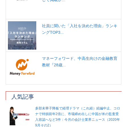
社員に聞いた「入社を決めた理由」ランキ
ングTOP3...
マネーフォワード、中高生向けの金融教育
教材『28歳...
人気記事
多部未華子降板で経理ドラマ（これ経）続編中止、コロ
ナで特損前年2倍に、市場締め出しに中国が米の監査受
入容認へなど3件：今月の会計士業界ニュース（2020年
9月その2）