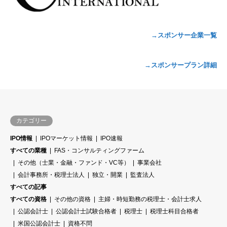
→スポンサー企業一覧
→スポンサープラン詳細
カテゴリー
IPO情報
IPOマーケット情報
IPO速報
すべての業種
FAS・コンサルティングファーム
その他（士業・金融・ファンド・VC等）
事業会社
会計事務所・税理士法人
独立・開業
監査法人
すべての記事
すべての資格
その他の資格
主婦・時短勤務の税理士・会計士求人
公認会計士
公認会計士試験合格者
税理士
税理士科目合格者
米国公認会計士
資格不問