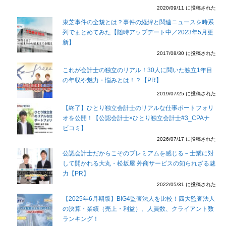
2020/09/11 に投稿された
東芝事件の全貌とは？事件の経緯と関連ニュースを時系
列でまとめてみた【随時アップデート中／2023年5月更
新】
2017/08/30 に投稿された
これが会計士の独立のリアル！30人に聞いた独立1年目
の年収や魅力・悩みとは！？【PR】
2019/07/25 に投稿された
【終了】ひとり独立会計士のリアルな仕事ポートフォリ
オを公開！【公認会計士×ひとり独立会計士#3_CPAナ
ビコミ】
2026/07/17 に投稿された
公認会計士だからこそのプレミアムを感じる－士業に対
して開かれる大丸・松坂屋 外商サービスの知られざる魅
力【PR】
2022/05/31 に投稿された
【2025年6月期版】BIG4監査法人を比較！四大監査法人
の決算・業績（売上・利益）、人員数、クライアント数
ランキング！