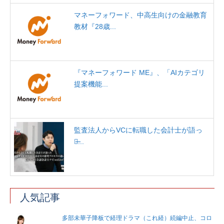
マネーフォワード、中高生向けの金融教育
教材『28歳...
『マネーフォワード ME』、「AIカテゴリ
提案機能...
監査法人からVCに転職した会計士が語っ
た̶...
人気記事
多部未華子降板で経理ドラマ（これ経）続編中止、コロ