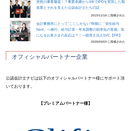
突然の事業撤退！？事業承継から4年でIPOを実現した製
造業とそれを支えた公認会計士たちの話
2015/11/19 に投稿された
会計事務所にとって”ここしかない”時期に「弥生給与
Next」へ移行。給与計算・年末調整の効率化の実感、気
になるお客さまの反応は？！―税理士法人SVC【PR】
2026/03/03 に投稿された
オフィシャルパートナー企業
公認会計士ナビは以下のオフィシャルパートナー様にサポート頂
いております。
【プレミアムパートナー様】