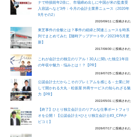
ナで特損前年2倍に、市場締め出しに中国が米の監査受
入容認へなど3件：今月の会計士業界ニュース（2020年
9月その2）
2020/09/11 に投稿された
東芝事件の全貌とは？事件の経緯と関連ニュースを時系
列でまとめてみた【随時アップデート中／2023年5月更
新】
2017/08/30 に投稿された
これが会計士の独立のリアル！30人に聞いた独立1年目
の年収や魅力・悩みとは！？【PR】
2019/07/25 に投稿された
公認会計士だからこそのプレミアムを感じる－士業に対
して開かれる大丸・松坂屋 外商サービスの知られざる魅
力【PR】
2022/05/31 に投稿された
【終了】ひとり独立会計士のリアルな仕事ポートフォリ
オを公開！【公認会計士×ひとり独立会計士#3_CPAナ
ビコミ】
2026/07/17 に投稿された