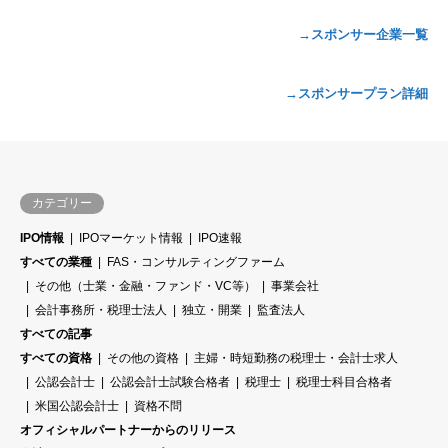
→スポンサー企業一覧
→スポンサープラン詳細
カテゴリー
IPO情報
IPOマーケット情報
IPO速報
すべての業種
FAS・コンサルティングファーム
その他（士業・金融・ファンド・VC等）
事業会社
会計事務所・税理士法人
独立・開業
監査法人
すべての記事
すべての資格
その他の資格
主婦・時短勤務の税理士・会計士求人
公認会計士
公認会計士試験合格者
税理士
税理士科目合格者
米国公認会計士
資格不問
オフィシャルパートナーからのリリース