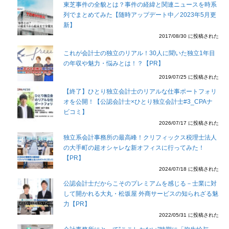
東芝事件の全貌とは？事件の経緯と関連ニュースを時系
列でまとめてみた【随時アップデート中／2023年5月更
新】
2017/08/30 に投稿された
これが会計士の独立のリアル！30人に聞いた独立1年目
の年収や魅力・悩みとは！？【PR】
2019/07/25 に投稿された
【終了】ひとり独立会計士のリアルな仕事ポートフォリ
オを公開！【公認会計士×ひとり独立会計士#3_CPAナ
ビコミ】
2026/07/17 に投稿された
独立系会計事務所の最高峰！クリフィックス税理士法人
の大手町の超オシャレな新オフィスに行ってみた！
【PR】
2024/07/18 に投稿された
公認会計士だからこそのプレミアムを感じる－士業に対
して開かれる大丸・松坂屋 外商サービスの知られざる魅
力【PR】
2022/05/31 に投稿された