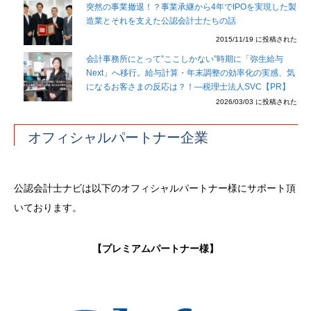
突然の事業撤退！？事業承継から4年でIPOを実現した製
造業とそれを支えた公認会計士たちの話
2015/11/19 に投稿された
会計事務所にとって”ここしかない”時期に「弥生給与
Next」へ移行。給与計算・年末調整の効率化の実感、気
になるお客さまの反応は？！―税理士法人SVC【PR】
2026/03/03 に投稿された
オフィシャルパートナー企業
公認会計士ナビは以下のオフィシャルパートナー様にサポート頂
いております。
【プレミアムパートナー様】