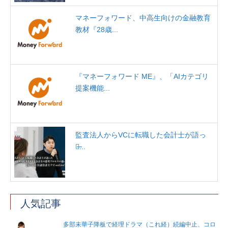
マネーフォワード、中高生向けの金融教育
教材『28歳...
『マネーフォワード ME』、「AIカテゴリ
提案機能...
監査法人からVCに転職した会計士が語っ
た̶...
人気記事
多部未華子降板で経理ドラマ（これ経）続編中止、コロ