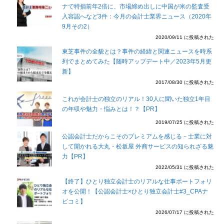
ナで特損前年2倍に、市場締め出しに中国が米の監査受
入容認へなど3件：今月の会計士業界ニュース（2020年
9月その2）
2020/09/11 に投稿された
東芝事件の全貌とは？事件の経緯と関連ニュースを時系
列でまとめてみた【随時アップデート中／2023年5月更
新】
2017/08/30 に投稿された
これが会計士の独立のリアル！30人に聞いた独立1年目
の年収や魅力・悩みとは！？【PR】
2019/07/25 に投稿された
公認会計士だからこそのプレミアムを感じる－士業に対
して開かれる大丸・松坂屋 外商サービスの知られざる魅
力【PR】
2022/05/31 に投稿された
【終了】ひとり独立会計士のリアルな仕事ポートフォリ
オを公開！【公認会計士×ひとり独立会計士#3_CPAナ
ビコミ】
2026/07/17 に投稿された