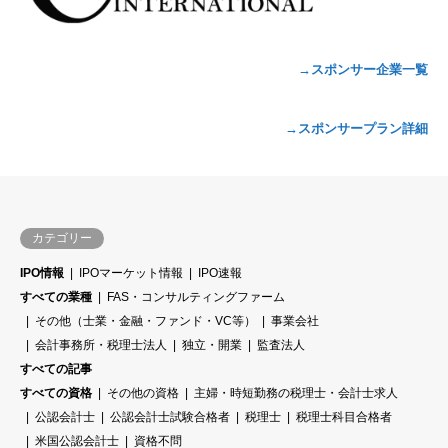
→スポンサー企業一覧
→スポンサープラン詳細
カテゴリー
IPO情報
IPOマーケット情報
IPO速報
すべての業種
FAS・コンサルティングファーム
その他（士業・金融・ファンド・VC等）
事業会社
会計事務所・税理士法人
独立・開業
監査法人
すべての記事
すべての資格
その他の資格
主婦・時短勤務の税理士・会計士求人
公認会計士
公認会計士試験合格者
税理士
税理士科目合格者
米国公認会計士
資格不問