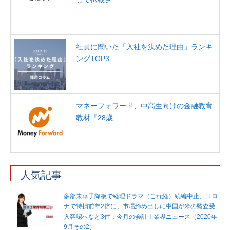
社員に聞いた「入社を決めた理由」ランキ
ングTOP3...
マネーフォワード、中高生向けの金融教育
教材『28歳...
人気記事
多部未華子降板で経理ドラマ（これ経）続編中止、コロ
ナで特損前年2倍に、市場締め出しに中国が米の監査受
入容認へなど3件：今月の会計士業界ニュース（2020年
9月その2）