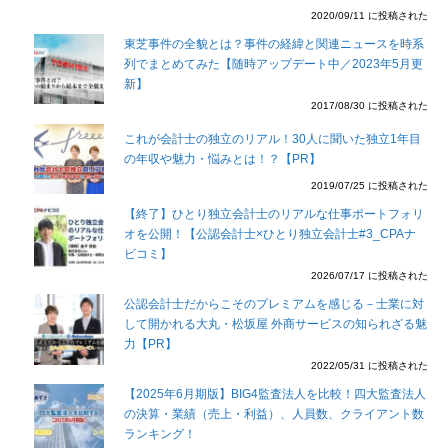
2020/09/11 に投稿された
東芝事件の全貌とは？事件の経緯と関連ニュースを時系
列でまとめてみた【随時アップデート中／2023年5月更
新】
2017/08/30 に投稿された
これが会計士の独立のリアル！30人に聞いた独立1年目
の年収や魅力・悩みとは！？【PR】
2019/07/25 に投稿された
【終了】ひとり独立会計士のリアルな仕事ポートフォリ
オを公開！【公認会計士×ひとり独立会計士#3_CPAナ
ビコミ】
2026/07/17 に投稿された
公認会計士だからこそのプレミアムを感じる－士業に対
して開かれる大丸・松坂屋 外商サービスの知られざる魅
力【PR】
2022/05/31 に投稿された
【2025年6月期版】BIG4監査法人を比較！四大監査法人
の決算・業績（売上・利益）、人員数、クライアント数
ランキング！