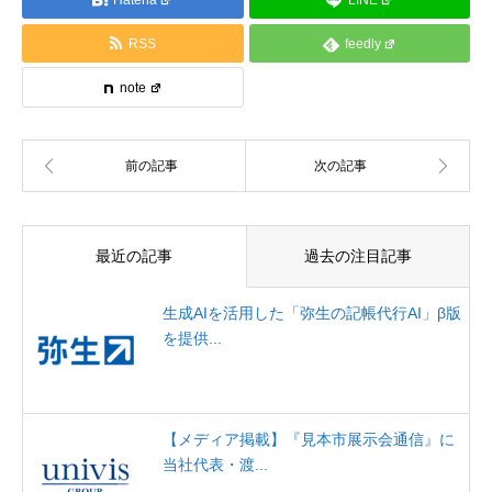
Hatena
LINE
RSS
feedly
note
最近の記事
過去の注目記事
生成AIを活用した「弥生の記帳代行AI」β版
を提供...
【メディア掲載】『見本市展示会通信』に
当社代表・渡...