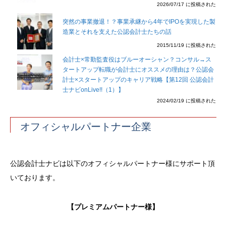
2026/07/17 に投稿された
突然の事業撤退！？事業承継から4年でIPOを実現した製
造業とそれを支えた公認会計士たちの話
2015/11/19 に投稿された
会計士×常勤監査役はブルーオーシャン？コンサル→ス
タートアップ転職が会計士にオススメの理由は？公認会
計士×スタートアップのキャリア戦略【第12回 公認会計
士ナビonLive!!（1）】
2024/02/19 に投稿された
オフィシャルパートナー企業
公認会計士ナビは以下のオフィシャルパートナー様にサポート頂
いております。
【プレミアムパートナー様】