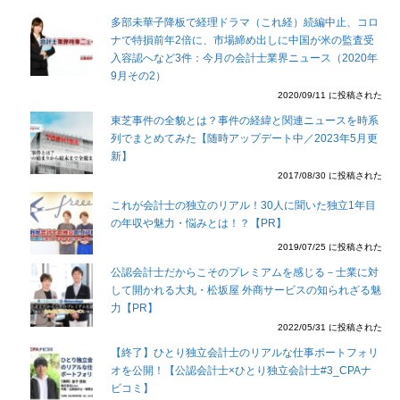
多部未華子降板で経理ドラマ（これ経）続編中止、コロ
ナで特損前年2倍に、市場締め出しに中国が米の監査受
入容認へなど3件：今月の会計士業界ニュース（2020年
9月その2）
2020/09/11 に投稿された
東芝事件の全貌とは？事件の経緯と関連ニュースを時系
列でまとめてみた【随時アップデート中／2023年5月更
新】
2017/08/30 に投稿された
これが会計士の独立のリアル！30人に聞いた独立1年目
の年収や魅力・悩みとは！？【PR】
2019/07/25 に投稿された
公認会計士だからこそのプレミアムを感じる－士業に対
して開かれる大丸・松坂屋 外商サービスの知られざる魅
力【PR】
2022/05/31 に投稿された
【終了】ひとり独立会計士のリアルな仕事ポートフォリ
オを公開！【公認会計士×ひとり独立会計士#3_CPAナ
ビコミ】