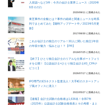
入容認へなど3件：今月の会計士業界ニュース（2020年
9月その2）
2020/09/11 に投稿された
東芝事件の全貌とは？事件の経緯と関連ニュースを時系
列でまとめてみた【随時アップデート中／2023年5月更
新】
2017/08/30 に投稿された
これが会計士の独立のリアル！30人に聞いた独立1年目
の年収や魅力・悩みとは！？【PR】
2019/07/25 に投稿された
【終了】ひとり独立会計士のリアルな仕事ポートフォリ
オを公開！【公認会計士×ひとり独立会計士#3_CPAナ
ビコミ】
2026/07/17 に投稿された
IPO専門のESネクスト監査法人！大手町のスタートアッ
プ風オフィスに潜入！
2022/05/27 に投稿された
【速報】会計士試験の合格者は1,636名！令和7年
（2025年）公認会計士試験合格発表とその考察・まと