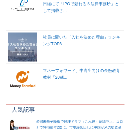
日経にて「IPOで頼れる５法律事務所」と
して掲載さ...
社員に聞いた「入社を決めた理由」ランキ
ングTOP3...
マネーフォワード、中高生向けの金融教育
教材『28歳...
人気記事
多部未華子降板で経理ドラマ（これ経）続編中止、コロ
ナで特損前年2倍に、市場締め出しに中国が米の監査受