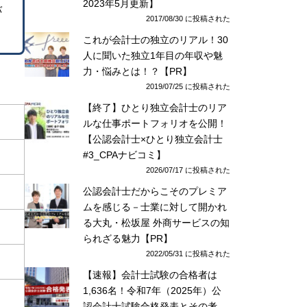
2023年5月更新】
バ
2017/08/30 に投稿された
これが会計士の独立のリアル！30
人に聞いた独立1年目の年収や魅
力・悩みとは！？【PR】
2019/07/25 に投稿された
【終了】ひとり独立会計士のリア
ルな仕事ポートフォリオを公開！
【公認会計士×ひとり独立会計士
#3_CPAナビコミ】
2026/07/17 に投稿された
公認会計士だからこそのプレミア
ムを感じる－士業に対して開かれ
る大丸・松坂屋 外商サービスの知
られざる魅力【PR】
2022/05/31 に投稿された
【速報】会計士試験の合格者は
1,636名！令和7年（2025年）公
認会計士試験合格発表とその考