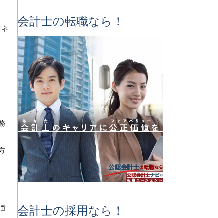
会計士の転職なら！
マネ
務
方
価
会計士の採用なら！