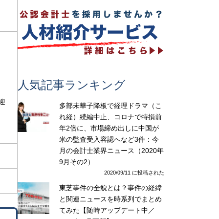
人気記事ランキング
迎
多部未華子降板で経理ドラマ（こ
れ経）続編中止、コロナで特損前
年2倍に、市場締め出しに中国が
米の監査受入容認へなど3件：今
月の会計士業界ニュース（2020年
9月その2）
2020/09/11 に投稿された
東芝事件の全貌とは？事件の経緯
と関連ニュースを時系列でまとめ
てみた【随時アップデート中／