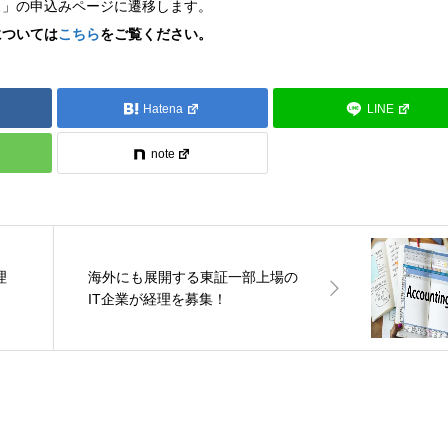
ス」の申込みページに遷移します。
については
こちら
をご覧ください。
Hatena
LINE
note
理
海外にも展開する東証一部上場の
IT企業が経理を募集！