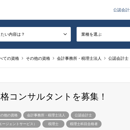
公認会計
や監査法人業界のニュースを配信しています。
したい内容は？
業種を選ぶ
べての資格
その他の資格
会計事務所・税理士法人
公認会計士
転価格コンサルタントを募集！
その他の資格
会計事務所・税理士法人
公認会計士
エージェントサービス）
税理士
税理士科目合格者