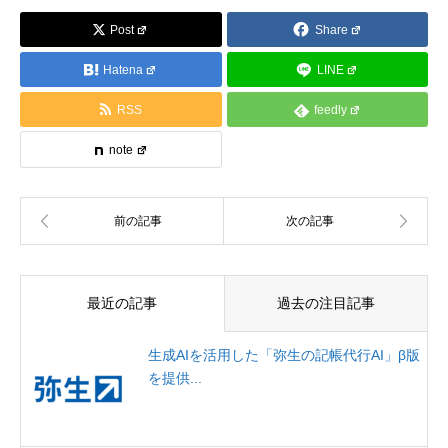
Post
Share
Hatena
LINE
RSS
feedly
note
最近の記事
過去の注目記事
生成AIを活用した「弥生の記帳代行AI」β版
を提供...