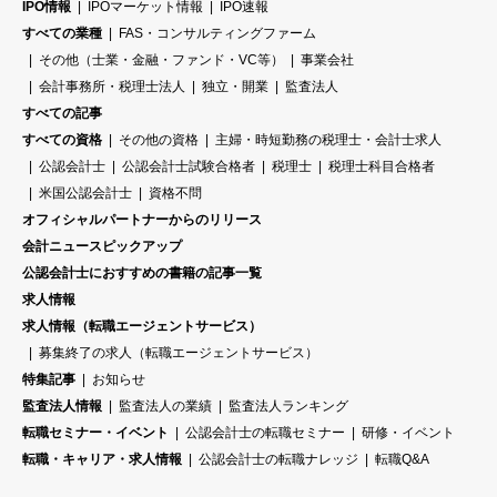
IPO情報
IPOマーケット情報
IPO速報
すべての業種
FAS・コンサルティングファーム
その他（士業・金融・ファンド・VC等）
事業会社
会計事務所・税理士法人
独立・開業
監査法人
すべての記事
すべての資格
その他の資格
主婦・時短勤務の税理士・会計士求人
公認会計士
公認会計士試験合格者
税理士
税理士科目合格者
米国公認会計士
資格不問
オフィシャルパートナーからのリリース
会計ニュースピックアップ
公認会計士におすすめの書籍の記事一覧
求人情報
求人情報（転職エージェントサービス）
募集終了の求人（転職エージェントサービス）
特集記事
お知らせ
監査法人情報
監査法人の業績
監査法人ランキング
転職セミナー・イベント
公認会計士の転職セミナー
研修・イベント
転職・キャリア・求人情報
公認会計士の転職ナレッジ
転職Q&A