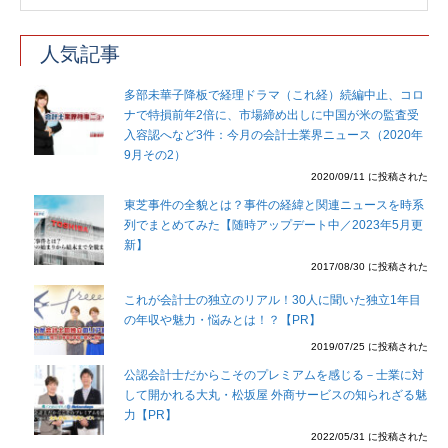
人気記事
多部未華子降板で経理ドラマ（これ経）続編中止、コロ
ナで特損前年2倍に、市場締め出しに中国が米の監査受
入容認へなど3件：今月の会計士業界ニュース（2020年
9月その2）
2020/09/11 に投稿された
東芝事件の全貌とは？事件の経緯と関連ニュースを時系
列でまとめてみた【随時アップデート中／2023年5月更
新】
2017/08/30 に投稿された
これが会計士の独立のリアル！30人に聞いた独立1年目
の年収や魅力・悩みとは！？【PR】
2019/07/25 に投稿された
公認会計士だからこそのプレミアムを感じる－士業に対
して開かれる大丸・松坂屋 外商サービスの知られざる魅
力【PR】
2022/05/31 に投稿された