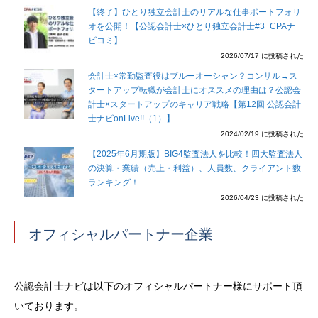
【終了】ひとり独立会計士のリアルな仕事ポートフォリ
オを公開！【公認会計士×ひとり独立会計士#3_CPAナ
ビコミ】
2026/07/17 に投稿された
会計士×常勤監査役はブルーオーシャン？コンサル→ス
タートアップ転職が会計士にオススメの理由は？公認会
計士×スタートアップのキャリア戦略【第12回 公認会計
士ナビonLive!!（1）】
2024/02/19 に投稿された
【2025年6月期版】BIG4監査法人を比較！四大監査法人
の決算・業績（売上・利益）、人員数、クライアント数
ランキング！
2026/04/23 に投稿された
オフィシャルパートナー企業
公認会計士ナビは以下のオフィシャルパートナー様にサポート頂
いております。