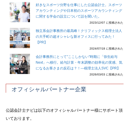
好きなスポーツ分野を仕事にした公認会計士。スポーツ
アカウンティングや日本初のスポーツアカウンティング
に関する学会の設立について話を聞いた。
2023/12/07 に投稿された
独立系会計事務所の最高峰！クリフィックス税理士法人
の大手町の超オシャレな新オフィスに行ってみた！
【PR】
2024/07/18 に投稿された
会計事務所にとって”ここしかない”時期に「弥生給与
Next」へ移行。給与計算・年末調整の効率化の実感、気
になるお客さまの反応は？！―税理士法人SVC【PR】
2026/03/03 に投稿された
オフィシャルパートナー企業
公認会計士ナビは以下のオフィシャルパートナー様にサポート頂
いております。