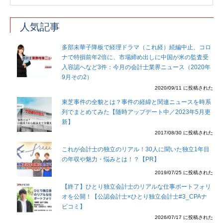
人気記事
多部未華子降板で経理ドラマ（これ経）続編中止、コロ
ナで特損前年2倍に、市場締め出しに中国が米の監査受
入容認へなど3件：今月の会計士業界ニュース（2020年
9月その2）
2020/09/11 に投稿された
東芝事件の全貌とは？事件の経緯と関連ニュースを時系
列でまとめてみた【随時アップデート中／2023年5月更
新】
2017/08/30 に投稿された
これが会計士の独立のリアル！30人に聞いた独立1年目
の年収や魅力・悩みとは！？【PR】
2019/07/25 に投稿された
【終了】ひとり独立会計士のリアルな仕事ポートフォリ
オを公開！【公認会計士×ひとり独立会計士#3_CPAナ
ビコミ】
2026/07/17 に投稿された