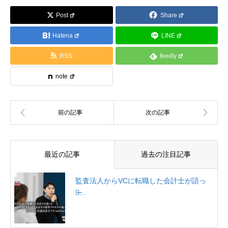
Post
Share
Hatena
LINE
RSS
feedly
note
最近の記事
過去の注目記事
監査法人からVCに転職した会計士が語っ
た̶...