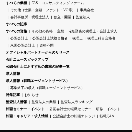
すべての業種
FAS・コンサルティングファーム
その他（士業・金融・ファンド・VC等）
事業会社
会計事務所・税理士法人
独立・開業
監査法人
すべての記事
すべての資格
その他の資格
主婦・時短勤務の税理士・会計士求人
公認会計士
公認会計士試験合格者
税理士
税理士科目合格者
米国公認会計士
資格不問
オフィシャルパートナーからのリリース
会計ニュースピックアップ
公認会計士におすすめの書籍の記事一覧
求人情報
求人情報（転職エージェントサービス）
募集終了の求人（転職エージェントサービス）
特集記事
お知らせ
監査法人情報
監査法人の業績
監査法人ランキング
転職セミナー・イベント
公認会計士の転職セミナー
研修・イベント
転職・キャリア・求人情報
公認会計士の転職ナレッジ
転職Q&A