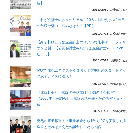
新】
2017/08/30 に投稿された
これが会計士の独立のリアル！30人に聞いた独立1年目
の年収や魅力・悩みとは！？【PR】
2019/07/25 に投稿された
【終了】ひとり独立会計士のリアルな仕事ポートフォリ
オを公開！【公認会計士×ひとり独立会計士#3_CPAナ
ビコミ】
2026/07/17 に投稿された
IPO専門のESネクスト監査法人！大手町のスタートアッ
プ風オフィスに潜入！
2022/05/27 に投稿された
【速報】会計士試験の合格者は1,636名！令和7年
（2025年）公認会計士試験合格発表とその考察・まと
め
2025/11/21 に投稿された
突然の事業撤退！？事業承継から4年でIPOを実現した製
造業とそれを支えた公認会計士たちの話