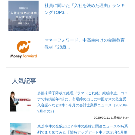
社員に聞いた「入社を決めた理由」ランキ
ングTOP3...
マネーフォワード、中高生向けの金融教育
教材『28歳...
人気記事
多部未華子降板で経理ドラマ（これ経）続編中止、コロ
ナで特損前年2倍に、市場締め出しに中国が米の監査受
入容認へなど3件：今月の会計士業界ニュース（2020年
9月その2）
2020/09/11 に投稿された
東芝事件の全貌とは？事件の経緯と関連ニュースを時系
列でまとめてみた【随時アップデート中／2023年5月更