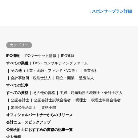
→スポンサープラン詳細
カテゴリー
IPO情報
IPOマーケット情報
IPO速報
すべての業種
FAS・コンサルティングファーム
その他（士業・金融・ファンド・VC等）
事業会社
会計事務所・税理士法人
独立・開業
監査法人
すべての記事
すべての資格
その他の資格
主婦・時短勤務の税理士・会計士求人
公認会計士
公認会計士試験合格者
税理士
税理士科目合格者
米国公認会計士
資格不問
オフィシャルパートナーからのリリース
会計ニュースピックアップ
公認会計士におすすめの書籍の記事一覧
求人情報