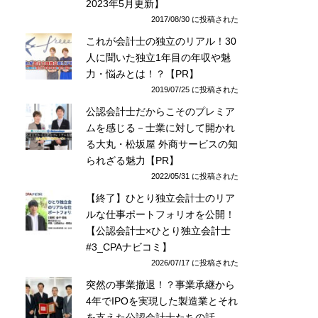
2023年5月更新】
2017/08/30 に投稿された
これが会計士の独立のリアル！30
人に聞いた独立1年目の年収や魅
力・悩みとは！？【PR】
2019/07/25 に投稿された
公認会計士だからこそのプレミア
ムを感じる－士業に対して開かれ
る大丸・松坂屋 外商サービスの知
られざる魅力【PR】
2022/05/31 に投稿された
【終了】ひとり独立会計士のリア
ルな仕事ポートフォリオを公開！
【公認会計士×ひとり独立会計士
#3_CPAナビコミ】
2026/07/17 に投稿された
突然の事業撤退！？事業承継から
4年でIPOを実現した製造業とそれ
を支えた公認会計士たちの話