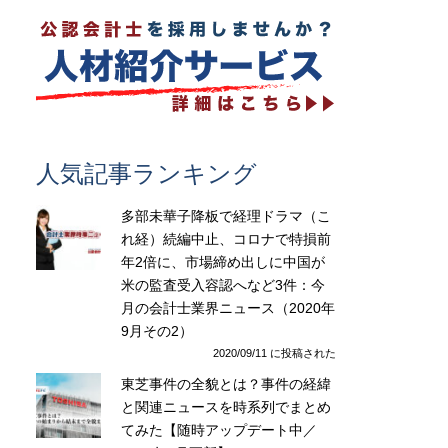
人気記事ランキング
多部未華子降板で経理ドラマ（こ
れ経）続編中止、コロナで特損前
年2倍に、市場締め出しに中国が
米の監査受入容認へなど3件：今
月の会計士業界ニュース（2020年
9月その2）
2020/09/11 に投稿された
東芝事件の全貌とは？事件の経緯
と関連ニュースを時系列でまとめ
てみた【随時アップデート中／