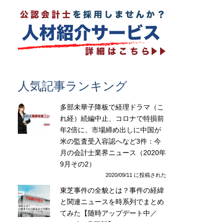
人気記事ランキング
多部未華子降板で経理ドラマ（こ
れ経）続編中止、コロナで特損前
年2倍に、市場締め出しに中国が
米の監査受入容認へなど3件：今
月の会計士業界ニュース（2020年
9月その2）
2020/09/11 に投稿された
東芝事件の全貌とは？事件の経緯
と関連ニュースを時系列でまとめ
てみた【随時アップデート中／