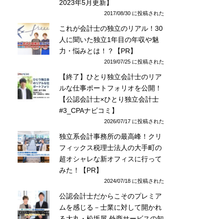
2023年5月更新】
2017/08/30 に投稿された
これが会計士の独立のリアル！30
人に聞いた独立1年目の年収や魅
力・悩みとは！？【PR】
2019/07/25 に投稿された
【終了】ひとり独立会計士のリア
ルな仕事ポートフォリオを公開！
【公認会計士×ひとり独立会計士
#3_CPAナビコミ】
2026/07/17 に投稿された
独立系会計事務所の最高峰！クリ
フィックス税理士法人の大手町の
超オシャレな新オフィスに行って
みた！【PR】
2024/07/18 に投稿された
公認会計士だからこそのプレミア
ムを感じる－士業に対して開かれ
る大丸・松坂屋 外商サービスの知