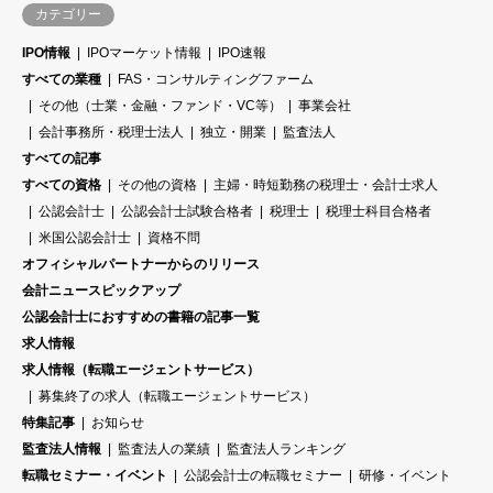
カテゴリー
IPO情報
IPOマーケット情報
IPO速報
すべての業種
FAS・コンサルティングファーム
その他（士業・金融・ファンド・VC等）
事業会社
会計事務所・税理士法人
独立・開業
監査法人
すべての記事
すべての資格
その他の資格
主婦・時短勤務の税理士・会計士求人
公認会計士
公認会計士試験合格者
税理士
税理士科目合格者
米国公認会計士
資格不問
オフィシャルパートナーからのリリース
会計ニュースピックアップ
公認会計士におすすめの書籍の記事一覧
求人情報
求人情報（転職エージェントサービス）
募集終了の求人（転職エージェントサービス）
特集記事
お知らせ
監査法人情報
監査法人の業績
監査法人ランキング
転職セミナー・イベント
公認会計士の転職セミナー
研修・イベント