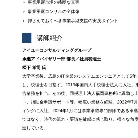
事業承継市場の残酷な真実
事業承継コンサルの全体像
押さえておくべき事業承継支援の実践ポイント
講師紹介
アイユーコンサルティンググループ
承継アドバイザリー部 部長／社員税理士
松下 孝司 氏
大学卒業後、広島のIT企業のシステムエンジニアとして5
し、税理士を目指す。2013年国内大手税理士法人に入社
告業務を担当。その後、同税理士法人福岡事務所に異動し
ト、補助金申請サポート等、幅広い業務を経験。2022年
ィングに入社。2024年1月には事業承継専門部隊である
ではなく、時代の流れ・要請を敏感に感じ取り、様々な角
進している。