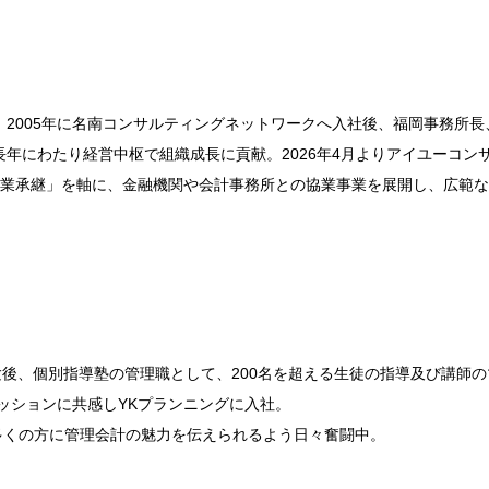
。2005年に名南コンサルティングネットワークへ入社後、福岡事務所長
長年にわたり経営中枢で組織成長に貢献。2026年4月よりアイユーコン
事業承継」を軸に、金融機関や会計事務所との協業事業を展開し、広範
後、個別指導塾の管理職として、200名を超える生徒の指導及び講師の
ッションに共感しYKプランニングに入社。
。多くの方に管理会計の魅力を伝えられるよう日々奮闘中。