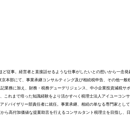
年ほど従事。経営者と直接話せるような仕事がしたいとの想いから一念発
。東京本部にて、事業承継コンサルティング及び相続税申告、その他一般
上記業務に加え、財務・税務デューデリジェンス、中小企業投資減税サ
7月、これまで培った知識経験をより活かすべく税理士法人アイユーコン
承継アドバイザリー部責任者に就任。事業承継、相続の単なる専門家とし
度から高付加価値な提案助言を行えるコンサルタント税理士を目指し、