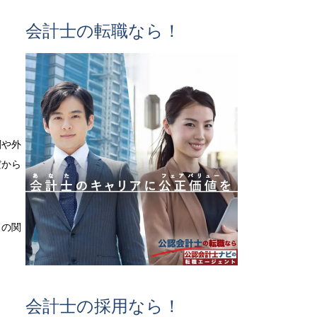
会計士の転職なら！
関や外
だから
との関
会計士の採用なら！