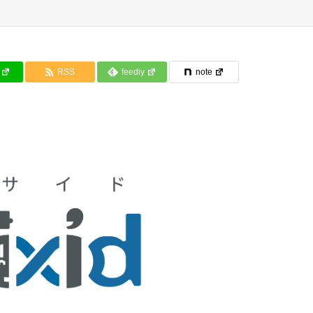
RSS
feedly
note