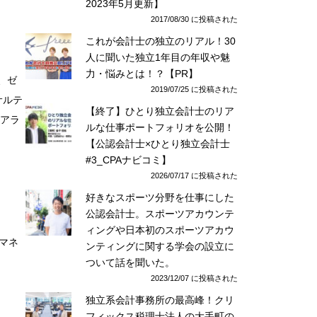
2023年5月更新】
2017/08/30 に投稿された
これが会計士の独立のリアル！30
人に聞いた独立1年目の年収や魅
力・悩みとは！？【PR】
、ゼ
2019/07/25 に投稿された
サルテ
【終了】ひとり独立会計士のリア
なアラ
ルな仕事ポートフォリオを公開！
【公認会計士×ひとり独立会計士
#3_CPAナビコミ】
2026/07/17 に投稿された
好きなスポーツ分野を仕事にした
公認会計士。スポーツアカウンテ
ィングや日本初のスポーツアカウ
マネ
ンティングに関する学会の設立に
ついて話を聞いた。
2023/12/07 に投稿された
独立系会計事務所の最高峰！クリ
フィックス税理士法人の大手町の