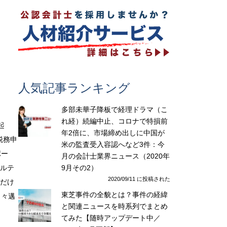
人気記事ランキング
多部未華子降板で経理ドラマ（こ
れ経）続編中止、コロナで特損前
起
年2倍に、市場締め出しに中国が
税務申
米の監査受入容認へなど3件：今
ポー
月の会計士業界ニュース（2020年
9月その2）
サルテ
2020/09/11 に投稿された
てだけ
東芝事件の全貌とは？事件の経緯
日々邁
と関連ニュースを時系列でまとめ
てみた【随時アップデート中／