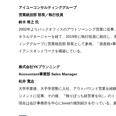
アイユーコンサルティンググループ
営業統括部 部長／執行役員
鈴木 将之 氏
2002年よりバックオフィスのアウトソーシング営業に従事
ネラルマネージャーを経て、2019年に執行役員に就任し、
ィンググループに営業統括部 部長として参画。「資産税×
イアンスネットワークを構築している。
株式会社YKプランニング
Accountant事業部 Sales Manager
松井 寛志
大学卒業後、大手学習塾に入社。アウトバウンド営業を経験
ジメントに従事。その後、『独りぼっち経営者を0に』のミ
現在は会計事務所を中心にbixidの個別紹介を行っている