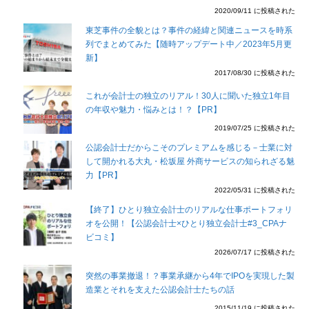
2020/09/11 に投稿された
東芝事件の全貌とは？事件の経緯と関連ニュースを時系
列でまとめてみた【随時アップデート中／2023年5月更
新】
2017/08/30 に投稿された
これが会計士の独立のリアル！30人に聞いた独立1年目
の年収や魅力・悩みとは！？【PR】
2019/07/25 に投稿された
公認会計士だからこそのプレミアムを感じる－士業に対
して開かれる大丸・松坂屋 外商サービスの知られざる魅
力【PR】
2022/05/31 に投稿された
【終了】ひとり独立会計士のリアルな仕事ポートフォリ
オを公開！【公認会計士×ひとり独立会計士#3_CPAナ
ビコミ】
2026/07/17 に投稿された
突然の事業撤退！？事業承継から4年でIPOを実現した製
造業とそれを支えた公認会計士たちの話
2015/11/19 に投稿された