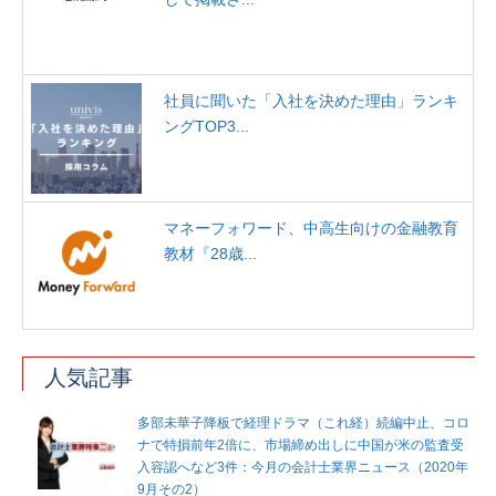
社員に聞いた「入社を決めた理由」ランキ
ングTOP3...
マネーフォワード、中高生向けの金融教育
教材『28歳...
人気記事
多部未華子降板で経理ドラマ（これ経）続編中止、コロ
ナで特損前年2倍に、市場締め出しに中国が米の監査受
入容認へなど3件：今月の会計士業界ニュース（2020年
9月その2）