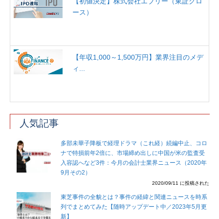
【初値決定】株式会社エブリー（東証グロ
ース）
【年収1,000～1,500万円】業界注目のメデ
ィ...
人気記事
多部未華子降板で経理ドラマ（これ経）続編中止、コロ
ナで特損前年2倍に、市場締め出しに中国が米の監査受
入容認へなど3件：今月の会計士業界ニュース（2020年
9月その2）
2020/09/11 に投稿された
東芝事件の全貌とは？事件の経緯と関連ニュースを時系
列でまとめてみた【随時アップデート中／2023年5月更
新】