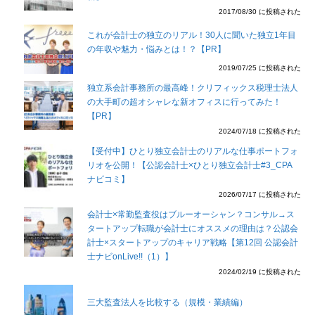
2017/08/30 に投稿された
これが会計士の独立のリアル！30人に聞いた独立1年目
の年収や魅力・悩みとは！？【PR】
2019/07/25 に投稿された
独立系会計事務所の最高峰！クリフィックス税理士法人
の大手町の超オシャレな新オフィスに行ってみた！
【PR】
2024/07/18 に投稿された
【受付中】ひとり独立会計士のリアルな仕事ポートフォ
リオを公開！【公認会計士×ひとり独立会計士#3_CPA
ナビコミ】
2026/07/17 に投稿された
会計士×常勤監査役はブルーオーシャン？コンサル→ス
タートアップ転職が会計士にオススメの理由は？公認会
計士×スタートアップのキャリア戦略【第12回 公認会計
士ナビonLive!!（1）】
2024/02/19 に投稿された
三大監査法人を比較する（規模・業績編）