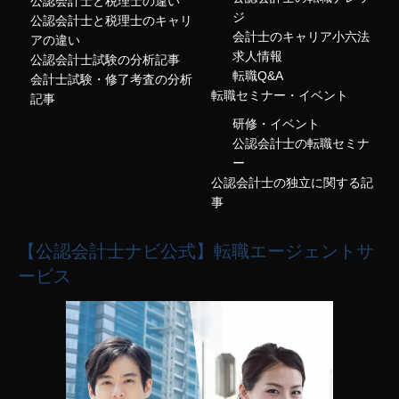
公認会計士と税理士の違い
ジ
公認会計士と税理士のキャリ
会計士のキャリア小六法
アの違い
求人情報
公認会計士試験の分析記事
転職Q&A
会計士試験・修了考査の分析
転職セミナー・イベント
記事
研修・イベント
公認会計士の転職セミナ
ー
公認会計士の独立に関する記
事
【公認会計士ナビ公式】転職エージェントサ
ービス