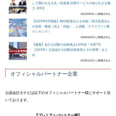
して開かれる大丸・松坂屋 外商サービスの知られざる魅
力【PR】
2022/05/31 に投稿された
【2025年6月期版】BIG4監査法人を比較！四大監査法人
の決算・業績（売上・利益）、人員数、クライアント数
ランキング！
2026/04/23 に投稿された
【速報】会計士試験の合格者は1,636名！令和7年
（2025年）公認会計士試験合格発表とその考察・まと
め
2025/11/21 に投稿された
オフィシャルパートナー企業
公認会計士ナビは以下のオフィシャルパートナー様にサポート頂
いております。
【プレミアムパートナー様】