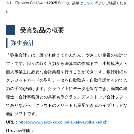
※1「ITreview Grid Award 2025 Spring」詳細は
こちら
よりご確認くださ
い
受賞製品の概要
弥生会計
「弥生会計」は、誰でも使えてかんたん、やさしい定番の会計ソ
フトです。日々の取引入力から決算書の作成まで、小規模法人・
個人事業主に必要な会計業務を行うことができます。銀行明細や
クレジットカードの取引データを自動取込・自動仕訳するので入
力の手間が省けます。クラウド上にデータを保存でき、顧問の税
理士・会計事務所との共有もラクラク。デスクトップ会計ソフト
でありながら、クラウドのメリットも享受できるハイブリッドな
会計ソフトです。
URL：
https://www.yayoi-kk.co.jp/kaikei/yayoikaikei/
ITreview評価：