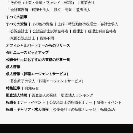
その他（士業・金融・ファンド・VC等）
事業会社
会計事務所・税理士法人
独立・開業
監査法人
すべての記事
すべての資格
その他の資格
主婦・時短勤務の税理士・会計士求人
公認会計士
公認会計士試験合格者
税理士
税理士科目合格者
米国公認会計士
資格不問
オフィシャルパートナーからのリリース
会計ニュースピックアップ
公認会計士におすすめの書籍の記事一覧
求人情報
求人情報（転職エージェントサービス）
募集終了の求人（転職エージェントサービス）
特集記事
お知らせ
監査法人情報
監査法人の業績
監査法人ランキング
転職セミナー・イベント
公認会計士の転職セミナー
研修・イベント
転職・キャリア・求人情報
公認会計士の転職ナレッジ
転職Q&A