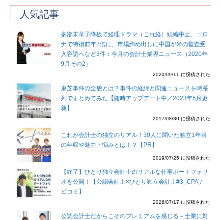
人気記事
多部未華子降板で経理ドラマ（これ経）続編中止、コロ
ナで特損前年2倍に、市場締め出しに中国が米の監査受
入容認へなど3件：今月の会計士業界ニュース（2020年
9月その2）
2020/09/11 に投稿された
東芝事件の全貌とは？事件の経緯と関連ニュースを時系
列でまとめてみた【随時アップデート中／2023年5月更
新】
2017/08/30 に投稿された
これが会計士の独立のリアル！30人に聞いた独立1年目
の年収や魅力・悩みとは！？【PR】
2019/07/25 に投稿された
【終了】ひとり独立会計士のリアルな仕事ポートフォリ
オを公開！【公認会計士×ひとり独立会計士#3_CPAナ
ビコミ】
2026/07/17 に投稿された
公認会計士だからこそのプレミアムを感じる－士業に対