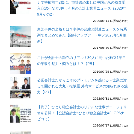
ナで特損前年2倍に、市場締め出しに中国が米の監査受
入容認へなど3件：今月の会計士業界ニュース（2020年
9月その2）
2020/09/11 に投稿された
東芝事件の全貌とは？事件の経緯と関連ニュースを時系
列でまとめてみた【随時アップデート中／2023年5月更
新】
2017/08/30 に投稿された
これが会計士の独立のリアル！30人に聞いた独立1年目
の年収や魅力・悩みとは！？【PR】
2019/07/25 に投稿された
公認会計士だからこそのプレミアムを感じる－士業に対
して開かれる大丸・松坂屋 外商サービスの知られざる魅
力【PR】
2022/05/31 に投稿された
【終了】ひとり独立会計士のリアルな仕事ポートフォリ
オを公開！【公認会計士×ひとり独立会計士#3_CPAナ
ビコミ】
2026/07/17 に投稿された