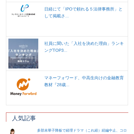
日経にて「IPOで頼れる５法律事務所」と
して掲載さ...
社員に聞いた「入社を決めた理由」ランキ
ングTOP3...
マネーフォワード、中高生向けの金融教育
教材『28歳...
人気記事
多部未華子降板で経理ドラマ（これ経）続編中止、コロ