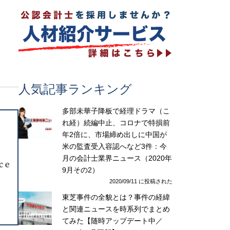
人気記事ランキング
多部未華子降板で経理ドラマ（こ
れ経）続編中止、コロナで特損前
年2倍に、市場締め出しに中国が
米の監査受入容認へなど3件：今
月の会計士業界ニュース（2020年
9月その2）
2020/09/11 に投稿された
東芝事件の全貌とは？事件の経緯
と関連ニュースを時系列でまとめ
てみた【随時アップデート中／