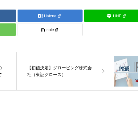
Hatena
LINE
note
の
【初値決定】グロービング株式会
て
社（東証グロース）