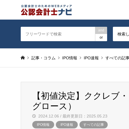
公認会計士を対象に会計士
and
検索
or
記事・コラム
IPO情報
IPO速報
すべての記
【初値決定】ククレブ・
グロース）
2024.12.06 / 最終更新日：2025.05.23
IPO情報
IPO速報
すべての記事